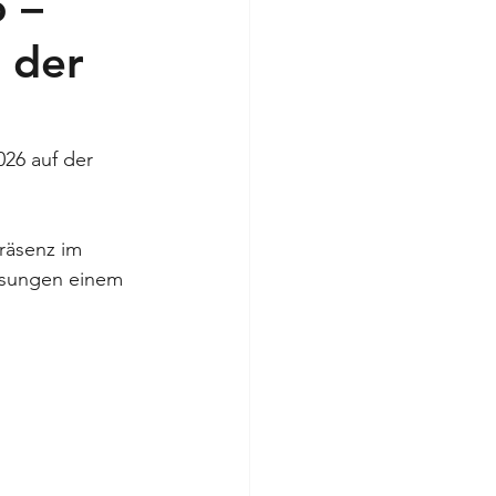
 –
 der
026 auf der 
räsenz im 
ösungen einem 