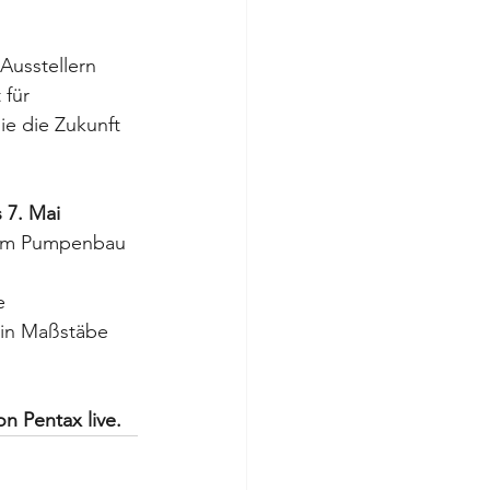
Ausstellern 
 für 
e die Zukunft 
s 7. Mai 
 im Pumpenbau 
e 
hin Maßstäbe 
n Pentax live.