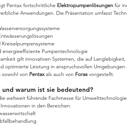
gt Pentax fortschrittliche 
Elektropumpenlösungen
 für in
rbliche Anwendungen. Die Präsentation umfasst Techno
 Wasserversorgungssysteme
Entwässerungslösungen
d Kreiselpumpensysteme
d energieeffiziente Pumpentechnologie
keit gilt innovativen Systemen, die auf Langlebigkeit, 
und optimierte Leistung in anspruchsvollen Umgebungen 
 sowohl von 
Pentax
 als auch von 
Foras
 vorgestellt.
T und warum ist sie bedeutend?
 die weltweit führende Fachmesse für Umwelttechnologien.
r Innovationen in den Bereichen:
asserwirtschaft
bfallbehandlung