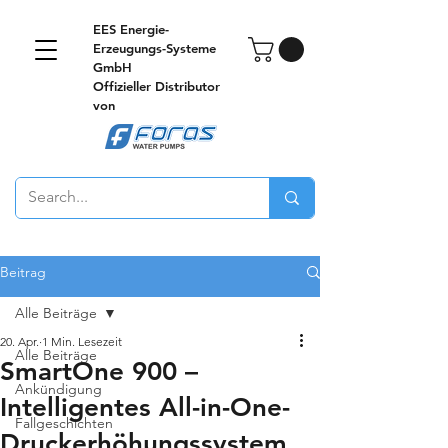
EES Energie-
Erzeugungs-Systeme
GmbH
Offizieller Distributor
von
Beitrag
Alle Beiträge
20. Apr.
1 Min. Lesezeit
Alle Beiträge
SmartOne 900 –
Ankündigung
Intelligentes All-in-One-
Fallgeschichten
Druckerhöhungssystem