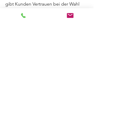
gibt Kunden Vertrauen bei der Wahl 
WRAS-zugelassener Komponenten
.
Foras-Pumpen – für
zertifizierte 
Sicherheit in jedem Tropfen.
Alle ansehen
Aktuelle Beiträge