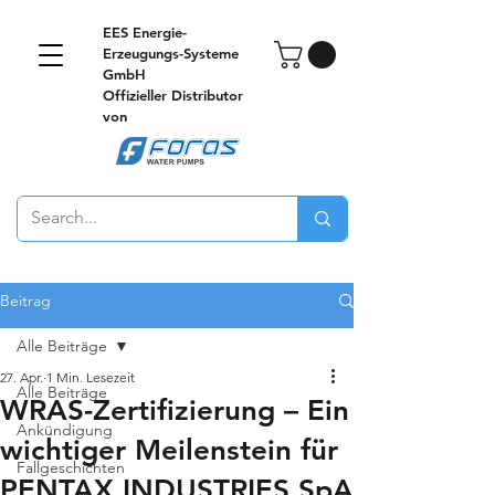
EES Energie-
Erzeugungs-Systeme
GmbH
Offizieller Distributor
von
Beitrag
Alle Beiträge
27. Apr.
1 Min. Lesezeit
Alle Beiträge
WRAS-Zertifizierung – Ein
Ankündigung
wichtiger Meilenstein für
Fallgeschichten
PENTAX INDUSTRIES SpA