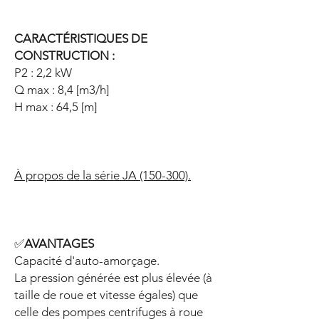
CARACTÉRISTIQUES DE
CONSTRUCTION :
P2 : 2,2 kW
Q max : 8,4 [m3/h]
H max : 64,5 [m]
À propos de la série JA (150-300).
✅
AVANTAGES
Capacité d'auto-amorçage.
La pression générée est plus élevée (à
taille de roue et vitesse égales) que
celle des pompes centrifuges à roue