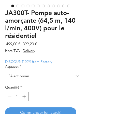
JA300T- Pompe auto-
amorçante (64,5 m, 140
l/min, 400V) pour le
résidentiel
Prix
Prix
 499,00 € 
399,20 €
original
promotionnel
Hors TVA
|
Delivery
DISCOUNT 20% from Factory
Aquaset
*
Quantité
*
Commander (en stock)