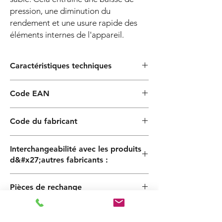
pression, une diminution du
rendement et une usure rapide des
éléments internes de l'appareil.
Caractéristiques techniques
Caractéristiques
Option
Code EAN
de
construction
8052133128269
Code du fabricant
Corps de
fonte
JA 300 T
pompe
Interchangeabilité avec les produits
d&#x27;autres fabricants :
Support moteur
fonte
Pentax CAB300
Roue
noryl® ou laiton
Pièces de rechange
Garniture
céramique-graphite
Pièces de rechange JA300T 230-400-50
Manuel
mécanique