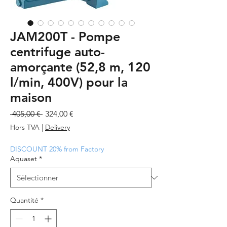
JAM200T - Pompe
centrifuge auto-
amorçante (52,8 m, 120
l/min, 400V) pour la
maison
Prix
Prix
 405,00 € 
324,00 €
original
promotionnel
Hors TVA
|
Delivery
DISCOUNT 20% from Factory
Aquaset
*
Quantité
*