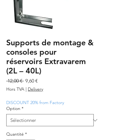
Supports de montage &
consoles pour
réservoirs Extravarem
(2L – 40L)
Prix
Prix
 12,00 € 
9,60 €
original
promotionnel
Hors TVA
|
Delivery
DISCOUNT 20% from Factory
Option
*
Quantité
*