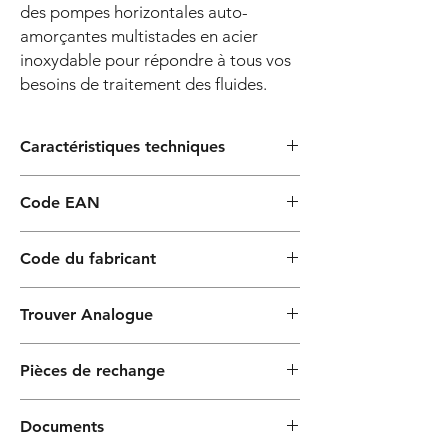
des pompes horizontales auto-
amorçantes multistades en acier
inoxydable pour répondre à tous vos
besoins de traitement des fluides.
Caractéristiques techniques
Construction
Option
Code EAN
Features
8052133002439
Code du fabricant
Pump body
stainless steel AISI 304
P3A-100/5
Motor bracket
aluminium
Trouver Analogue
Impeller
noryl®
Pedrollo : PLURIJETm4/100-N
Pièces de rechange
DAB : EUROINOX30/50M
Mechanical
ceramic-graphite ≤ 6
Pentax : INOX 105/4
seal
impeller,
Spares PLUS-A P 3A-100/5 230-50
Documents
graphite-silicon
Rechercher le point de fonctionnement 0,6