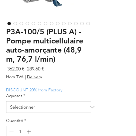
P3A-100/5 (PLUS A) -
Pompe multicellulaire
auto-amorçante (48,9
m, 76,7 l/min)
Prix
Prix
 362,00 € 
289,60 €
original
promotionnel
Hors TVA
|
Delivery
DISCOUNT 20% from Factory
Aquaset
*
Quantité
*