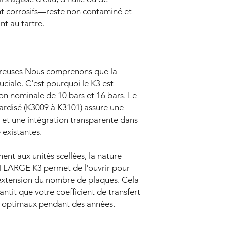
t corrosifs—reste non contaminé et
13
Type de raccordem
nt au tartre.
15
Applications
reuses Nous comprenons que la
17
ruciale. C'est pourquoi le K3 est
on nominale de 10 bars et 16 bars. Le
ardisé (K3009 à K3101) assure une
19
es et une intégration transparente dans
 existantes.
21
ent aux unités scellées, la nature
ARGE K3 permet de l'ouvrir pour
23
xtension du nombre de plaques. Cela
antit que votre coefficient de transfert
x optimaux pendant des années.
25