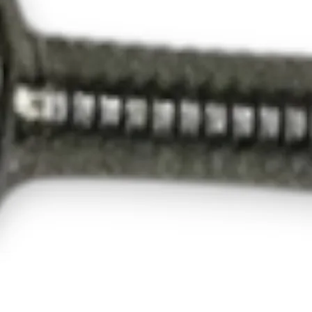
41
43
45
47
49
51
53