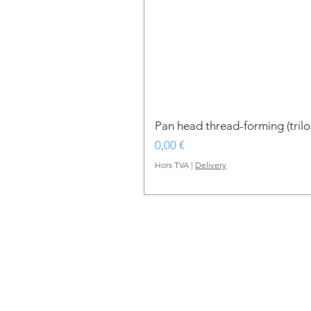
Pan head thread-forming (tri
Prix
0,00 €
Hors TVA
|
Delivery