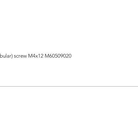
55
57
59
lobular) screw M4x12 M60509020
61
63
65
67