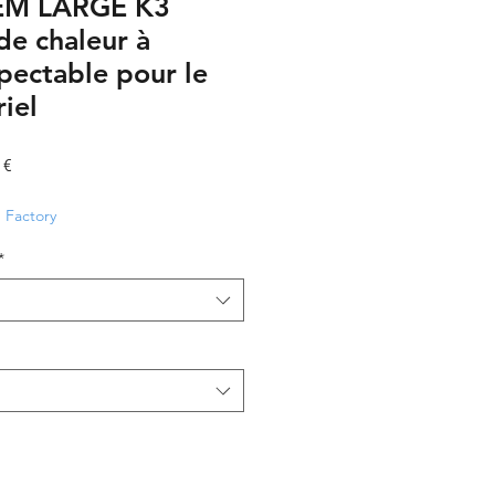
EM LARGE K3
de chaleur à
pectable pour le
iel
Prix
 €
promotionnel
Factory
*