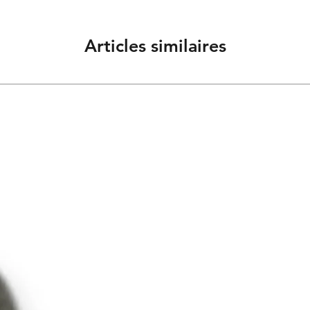
27
Articles similaires
29
31
33
35
37
39