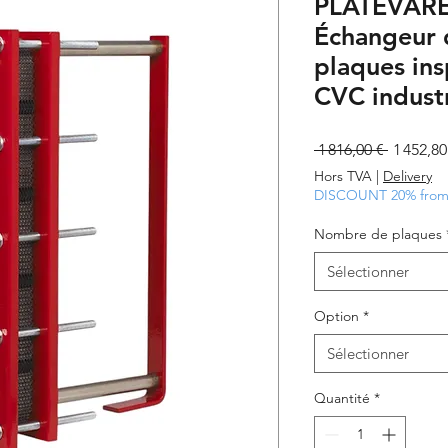
PLATEVAR
Échangeur 
plaques ins
CVC industr
Prix
 1 816,00 € 
1 452,80
original
Hors TVA
|
Delivery
DISCOUNT 20% from 
Nombre de plaques
Sélectionner
Option
*
Sélectionner
Quantité
*