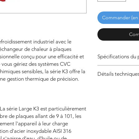
Commander (en 
Com
froidissement industriel avec le
hangeur de chaleur à plaques
ionnelle conçu pour une efficacité et
Spécifications du 
 vous gériez des systèmes CVC
miques sensibles, la série K3 offre la
Caractéristique
Détails technique
ne gestion thermique de précision.
Modèle
No. of Plates
(n)
Matériau
La série Large K3 est particulièrement
9
re de plaques allant de 9 à 101, les
Nombre de plaque
nement l'appareil à leur charge
11
Pression nominale
ation d'acier inoxydable AISI 316
l s'agisse d'eau, d'huile ou de