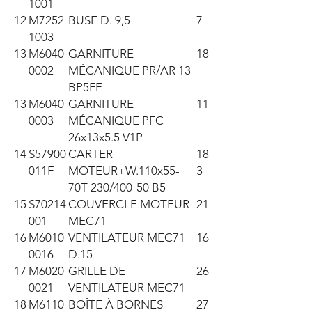
1001
12
M7252
BUSE D. 9,5
7
1003
13
M6040
GARNITURE
18
0002
MÉCANIQUE PR/AR 13
BP5FF
13
M6040
GARNITURE
11
0003
MÉCANIQUE PFC
26x13x5.5 V1P
14
S57900
CARTER
18
011F
MOTEUR+W.110x55-
3
70T 230/400-50 B5
15
S70214
COUVERCLE MOTEUR
21
001
MEC71
16
M6010
VENTILATEUR MEC71
16
0016
D.15
17
M6020
GRILLE DE
26
0021
VENTILATEUR MEC71
18
M6110
BOÎTE À BORNES
27