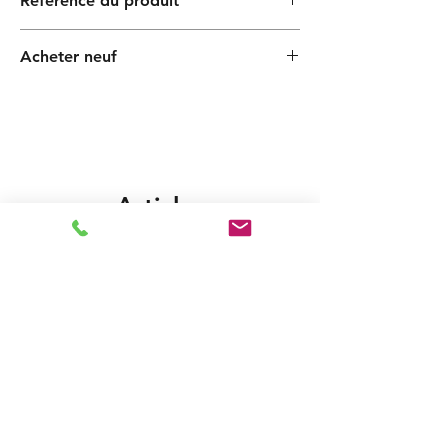
Référence du produit
PF000060140ZX
Acheter neuf
Articles
similaires