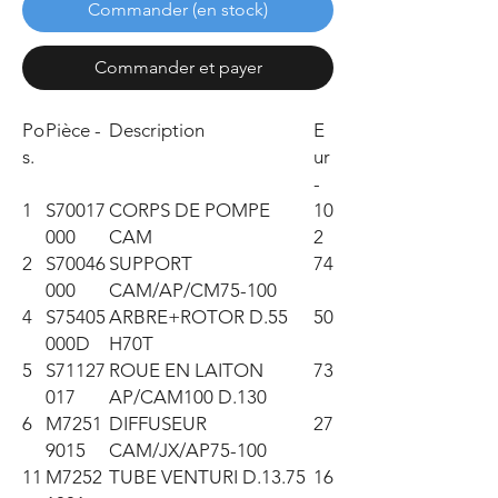
Commander (en stock)
Commander et payer
Po
Pièce -
Description
E
s.
ur
-
1
S70017
CORPS DE POMPE
10
000
CAM
2
2
S70046
SUPPORT
74
000
CAM/AP/CM75-100
4
S75405
ARBRE+ROTOR D.55
50
000D
H70T
5
S71127
ROUE EN LAITON
73
017
AP/CAM100 D.130
6
M7251
DIFFUSEUR
27
9015
CAM/JX/AP75-100
11
M7252
TUBE VENTURI D.13.75
16