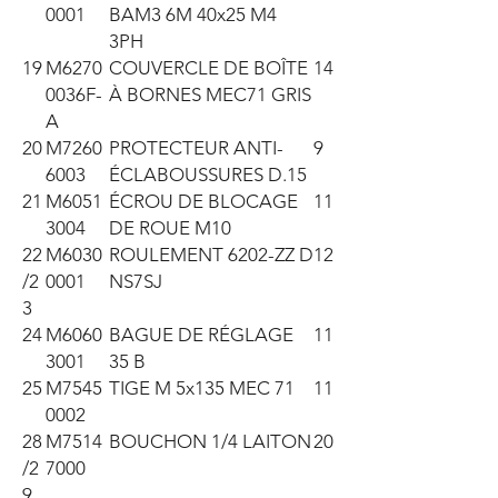
0001
BAM3 6M 40x25 M4
3PH
19
M6270
COUVERCLE DE BOÎTE
14
0036F-
À BORNES MEC71 GRIS
A
20
M7260
PROTECTEUR ANTI-
9
6003
ÉCLABOUSSURES D.15
21
M6051
ÉCROU DE BLOCAGE
11
3004
DE ROUE M10
22
M6030
ROULEMENT 6202-ZZ D
12
/2
0001
NS7SJ
3
24
M6060
BAGUE DE RÉGLAGE
11
3001
35 B
25
M7545
TIGE M 5x135 MEC 71
11
0002
28
M7514
BOUCHON 1/4 LAITON
20
/2
7000
9