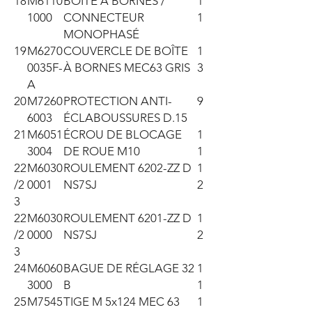
18
M6110
BOÎTE À BORNES /
1
1000
CONNECTEUR
1
MONOPHASÉ
19
M6270
COUVERCLE DE BOÎTE
1
0035F-
À BORNES MEC63 GRIS
3
A
20
M7260
PROTECTION ANTI-
9
6003
ÉCLABOUSSURES D.15
21
M6051
ÉCROU DE BLOCAGE
1
3004
DE ROUE M10
1
22
M6030
ROULEMENT 6202-ZZ D
1
/2
0001
NS7SJ
2
3
22
M6030
ROULEMENT 6201-ZZ D
1
/2
0000
NS7SJ
2
3
24
M6060
BAGUE DE RÉGLAGE 32
1
3000
B
1
25
M7545
TIGE M 5x124 MEC 63
1