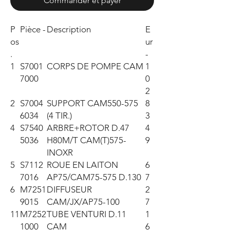
Commander et payer
P
Pièce -
Description
E
os
ur
.
-
1
S7001
CORPS DE POMPE CAM
1
7000
0
2
2
S7004
SUPPORT CAM550-575
8
6034
(4 TIR.)
3
4
S7540
ARBRE+ROTOR D.47
4
5036
H80M/T CAM(T)575-
9
INOXR
5
S7112
ROUE EN LAITON
6
7016
AP75/CAM75-575 D.130
7
6
M7251
DIFFUSEUR
2
9015
CAM/JX/AP75-100
7
11
M7252
TUBE VENTURI D.11
1
1000
CAM
6