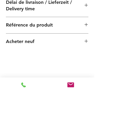
Délai de livraison / Lieferzeit /
Delivery time
4 semaines / 4 Wochen / 4 semaines
Référence du produit
PF000030100ZX
Acheter neuf
Articles
similaires