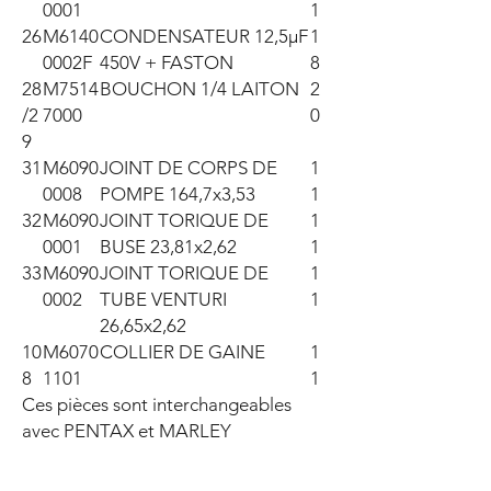
0001
1
26
M6140
CONDENSATEUR 12,5µF
1
0002F
450V + FASTON
8
28
M7514
BOUCHON 1/4 LAITON
2
/2
7000
0
9
31
M6090
JOINT DE CORPS DE
1
0008
POMPE 164,7x3,53
1
32
M6090
JOINT TORIQUE DE
1
0001
BUSE 23,81x2,62
1
33
M6090
JOINT TORIQUE DE
1
0002
TUBE VENTURI
1
26,65x2,62
10
M6070
COLLIER DE GAINE
1
8
1101
1
Ces pièces sont interchangeables 
avec PENTAX et MARLEY