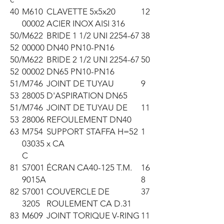
40
M610
CLAVETTE 5x5x20
12
00002
ACIER INOX AISI 316
50/
M622
BRIDE 1 1/2 UNI 2254-67
38
52
00000
DN40 PN10-PN16
50/
M622
BRIDE 2 1/2 UNI 2254-67
50
52
00002
DN65 PN10-PN16
51/
M746
JOINT DE TUYAU
9
53
28005
D'ASPIRATION DN65
51/
M746
JOINT DE TUYAU DE
11
53
28006
REFOULEMENT DN40
63
M754
SUPPORT STAFFA H=52
1
03035
x CA
C
81
S7001
ÉCRAN CA40-125 T.M.
16
9015A
8
82
S7001
COUVERCLE DE
37
3205
ROULEMENT CA D.31
83
M609
JOINT TORIQUE V-RING
11