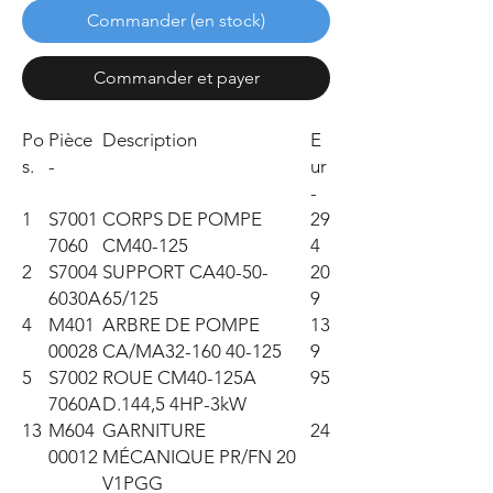
Commander (en stock)
Commander et payer
Po
Pièce
Description
E
s.
-
ur
-
1
S7001
CORPS DE POMPE
29
7060
CM40-125
4
2
S7004
SUPPORT CA40-50-
20
6030A
65/125
9
4
M401
ARBRE DE POMPE
13
00028
CA/MA32-160 40-125
9
5
S7002
ROUE CM40-125A
95
7060A
D.144,5 4HP-3kW
13
M604
GARNITURE
24
00012
MÉCANIQUE PR/FN 20
V1PGG