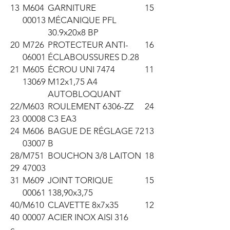
13
M604
GARNITURE
15
00013
MÉCANIQUE PFL
30.9x20x8 BP
20
M726
PROTECTEUR ANTI-
16
06001
ÉCLABOUSSURES D.28
21
M605
ÉCROU UNI 7474
11
13069
M12x1,75 A4
AUTOBLOQUANT
22/
M603
ROULEMENT 6306-ZZ
24
23
00008
C3 EA3
24
M606
BAGUE DE RÉGLAGE 72
13
03007
B
28/
M751
BOUCHON 3/8 LAITON
18
29
47003
31
M609
JOINT TORIQUE
15
00061
138,90x3,75
40/
M610
CLAVETTE 8x7x35
12
40
00007
ACIER INOX AISI 316
c