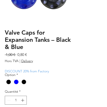
Valve Caps for
Expansion Tanks – Black
& Blue
Prix
Prix
 1,00 € 
0,80 €
original
promotionnel
Hors TVA
|
Delivery
DISCOUNT 20% from Factory
Option
*
Quantité
*