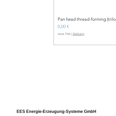
Pan head thread-forming (tri
Prix
0,00 €
Hors TVA
|
Delivery
EES Energie-Erzeugung-Systeme GmbH