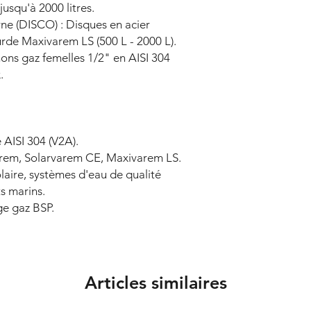
jusqu'à 2000 litres.
SPCFL191S430
rne (DISCO) : Disques en acier
000
urde Maxivarem LS (500 L - 2000 L).
ns gaz femelles 1/2" en AISI 304
.
SPCFL230S440
000
 AISI 304 (V2A).
SPCFL300S40I0
arem, Solarvarem CE, Maxivarem LS.
000
laire, systèmes d'eau de qualité
s marins.
ge gaz BSP.
SPCFL575S440
000
Articles similaires