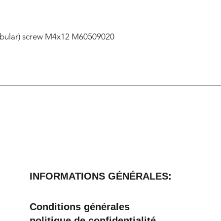
SPATTN20S400
000
lobular) screw M4x12 M60509020
SPTAP120ZN00
000
SPTAP120S400
000
INFORMATIONS GÉNÉRALES:
Conditions générales
politique de confidentialité