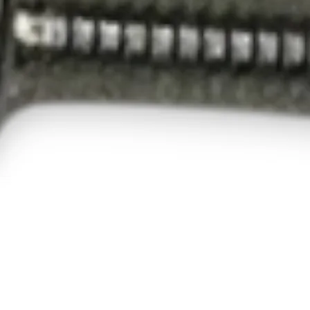
SPATT153S40H
000
SPATT500S40I0
000
SPATT510S4000
00
SPATTN20VE00
000