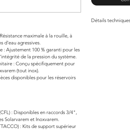
Détails technique
Référence
Résistance maximale à la rouille, à
ns d'eau agressives.
ine : Ajustement 100 % garanti pour les
SPCFL512S420
'intégrité de la pression du système.
000
anitaire : Conçu spécifiquement pour
xvarem (tout inox).
èces disponibles pour les réservoirs
SPCFL512S430
000
SPCFL191S420
(CFL) : Disponibles en raccords 3/4",
000
es Solarvarem et Inoxvarem.
ACCO) : Kits de support supérieur