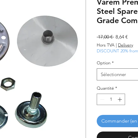
Varem Prem
Steel Spare
Grade Com
Prix
Prix
 17,00 € 
8,64 €
original
prom
Hors TVA
|
Delivery
DISCOUNT 20% from 
Option
*
Sélectionner
Quantité
*
Commander (en 
Com