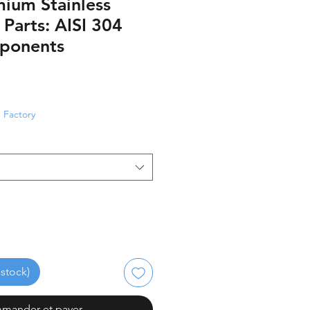
ium Stainless
 Parts: AISI 304
ponents
otionnel
Factory
stock)
mander et payer