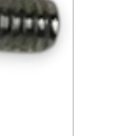
304 100 L
Raccord
—
supérieur SS
304 150-300 L
Horizontal
Raccord
—
supérieur SS
304 pour 200-
500 L
Inoxvarem
Raccord
INOXVAREM
membrane
supérieur SS
304 500-1000 L
Raccord
MAXIVAREM
membrane
LS
supérieur 2000