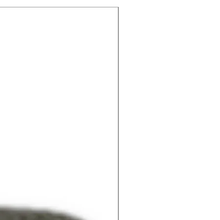
Disque en
MAXIVAREM
acier
LS
inoxydable
1000-2000 L
Bride 200-300 L
INOXVAREM
1"1/2 A304
pour
INOXVAREM
500 L
Bride avec
—
tube diffuseur
150-200 L
Nouvelle bride
MAXIVAREM
200-300 LR 304
LS
Gaz (SC)
Raccord
MAXIVAREM
membrane
LS
supérieur SS