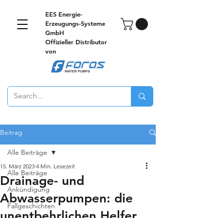
EES Energie-
Erzeugungs-Systeme
GmbH
Offizieller Distributor
von
Beitrag
Alle Beiträge
15. März 2023
4 Min. Lesezeit
Alle Beiträge
Drainage- und
Ankündigung
Abwasserpumpen: die
Fallgeschichten
unentbehrlichen Helfer