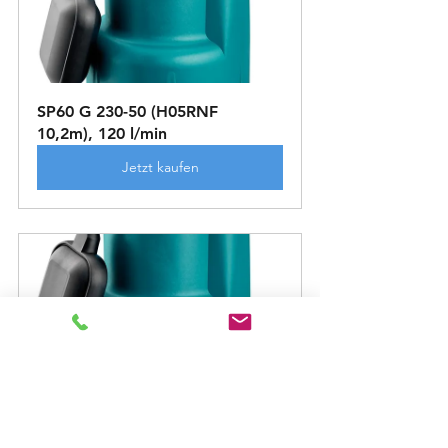
SP60 G 230-50 (H05RNF 
10,2m), 120 l/min
Jetzt kaufen
SPV100 G 230-50 (H07RN8F 
10,2m), 150 l/min
Jetzt kaufen