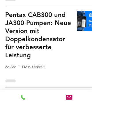
Pentax CAB300 und
JA300 Pumpen: Neue
Version mit
Doppelkondensator
für verbesserte
Leistung
22. Apr.
1 Min. Lesezeit
Besuch im EMSE
Pompa Werk:
Erfahrung,
Ingenieurskunst und
Partnerschaft