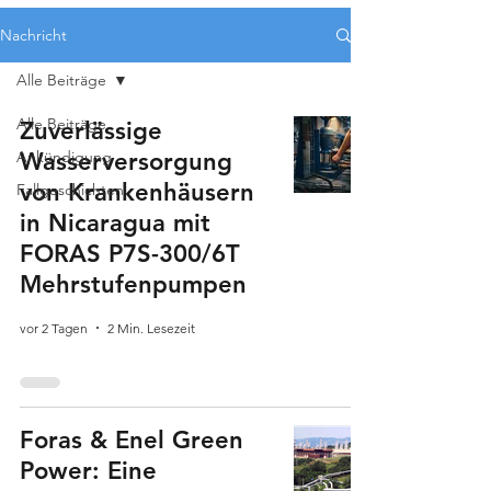
Nachricht
Alle Beiträge
Alle Beiträge
Zuverlässige
Ankündigung
Wasserversorgung
von Krankenhäusern
Fallgeschichten
in Nicaragua mit
FORAS P7S-300/6T
Mehrstufenpumpen
vor 2 Tagen
2 Min. Lesezeit
Foras & Enel Green
Power: Eine