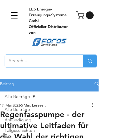
EES Energie-
Erzeugungs-Systeme
GmbH
Offizieller Distributor
von
Beitrag
Alle Beiträge
17. Mai 2023
5 Min. Lesezeit
Alle Beiträge
Regenfasspumpe - der
Ankündigung
ultimative Leitfaden für
Fallgeschichten
die Wahl der richtigen