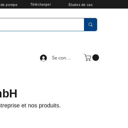
Télécharger
r de pompe
Études de cas
Se connecter
mbH
treprise et nos produits.