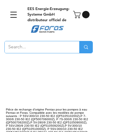
EES Energie-Erzeugung-
Systeme GmbH
distributeur officiel de
Pièce de rechange d'origine Pentax pour les pompes à eau
Pentax et Foras. Compatible avec les modèles de pompe
suivants : P 5SV-300/10 230-50 IE2 (QF510510200Z),P 7-
300/6 230-50 IE2 (QF500706000Z), P 7S-300/6 230-50 IE2
(QF500706200Z),P 5V-280/9 230-50 IE2 (QF510509000Z),
P 5SV-280/9 230-50 IE2 (QF510509200Z),P 5V-300/10
230-50 IE2 (QF510510000Z), P 5SV-300/10 230-50 IE2