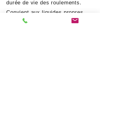
durée de vie des roulements.
Convient aux liquides propres
sans particules solides ou
fibreuses. La pompe peut être
fournie avec une garniture de
presse-étoupe ou une garniture
mécanique. Dans la version
standard, il est équipé d'une
volute, d'une roue et de bagues
d'usure en fonte. Le bronze,
l'acier inoxydable ou d'autres
matériaux sont disponibles sur
demande.
Feuilles de données