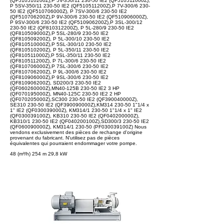
(QF510510200Z),P 5V-350/11 230-50 IE2 (QF510511000Z),
P 5SV-350/11 230-50 IE2 (QF510511200Z),P 7V-300/6 230-
50 IE2 (QF510706000Z), P 7SV-300/6 230-50 IE2
(QF510706200Z),P 9V-300/6 230-50 IE2 (QF510906000Z),
P 9SV-300/6 230-50 IE2 (QF510906200Z),P 3SL-300/12
230-50 IE2 (QF810312200Z), P 5L-280/9 230-50 IE2
(QF810509000Z),P 5SL-280/9 230-50 IE2
(QF810509200Z), P 5L-300/10 230-50 IE2
(QF810510000Z),P 5SL-300/10 230-50 IE2
(QF810510200Z), P 5L-350/11 230-50 IE2
(QF810511000Z),P 5SL-350/11 230-50 IE2
(QF810511200Z), P 7L-300/6 230-50 IE2
(QF810706000Z),P 7SL-300/6 230-50 IE2
(QF810706200Z), P 9L-300/6 230-50 IE2
(QF810906000Z),P 9SL-300/6 230-50 IE2
(QF810906200Z), SD200/3 230-50 IE2
(QF060260000Z),MN40-125B 230-50 IE2 3 HP
(QF070195000Z), MN40-125C 230-50 IE2 2 HP
(QF070205000Z),SC300 230-50 IE2 (QF390040000Z),
SE310 230-50 IE2 (QF390090000Z),KM314 230-50 1"1/4 x
1" IE2 (QF030039000Z), KM314/1 230-50 1"1/4 x 1" IE2
(QF030039100Z), KB310 230-50 IE2 (QF040200000Z),
KB310/1 230-50 IE2 (QF040200100Z),SD300/3 230-50 IE2
(QF060090000Z), KM314/1 230-50 (PF030039100Z) Nous
vendons exclusivement des pièces de rechange d'origine
provenant du fabricant. N'utilisez pas de pièces
équivalentes qui pourraient endommager votre pompe.
48 (m³/h) 254 m 29,8 kW