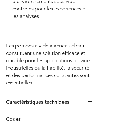
d'environnements sous vide
contrôlés pour les expériences et
les analyses
Les pompes à vide à anneau d'eau
constituent une solution efficace et
durable pour les applications de vide
industrielles où la fiabilité, la sécurité
et des performances constantes sont
essentielles.
Caractéristiques techniques
Caractéristiques de
Option
Codes
construction
Code EAN
Contactez-nous
Plage de débit :
25 m³/h - 100