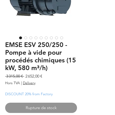
EMSE ESV 250/250 -
Pompe à vide pour
procédés chimiques (15
kW, 580 m³/h)
Prix
Prix
 3 315,00 € 
2 652,00 €
original
promotionnel
Hors TVA
|
Delivery
DISCOUNT 20% from Factory
Rupture de stock