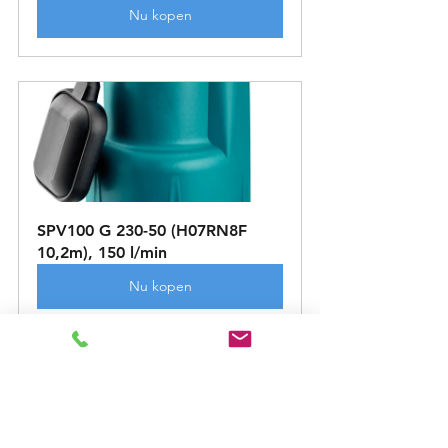
Nu kopen
SPV100 G 230-50 (H07RN8F 
10,2m), 150 l/min
Nu kopen
Vervanging van 
onderdelen
Met Foras kunt u er zeker van zijn dat 
uw product een langere levensduur 