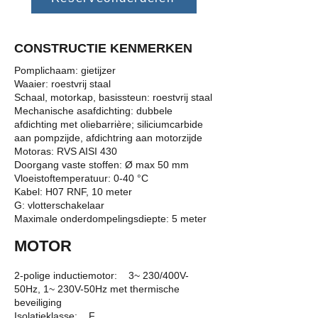
CONSTRUCTIE KENMERKEN
Pomplichaam: gietijzer
Waaier: roestvrij staal
Schaal, motorkap, basissteun: roestvrij staal
Mechanische asafdichting: dubbele
afdichting met oliebarrière; siliciumcarbide
aan pompzijde, afdichtring aan motorzijde
Motoras: RVS AISI 430
Doorgang vaste stoffen: Ø max 50 mm
Vloeistoftemperatuur: 0-40 °C
Kabel: H07 RNF, 10 meter
G: vlotterschakelaar
Maximale onderdompelingsdiepte: 5 meter
MOTOR
2-polige inductiemotor: 3~ 230/400V-
50Hz, 1~ 230V-50Hz met thermische
beveiliging
Isolatieklasse: F