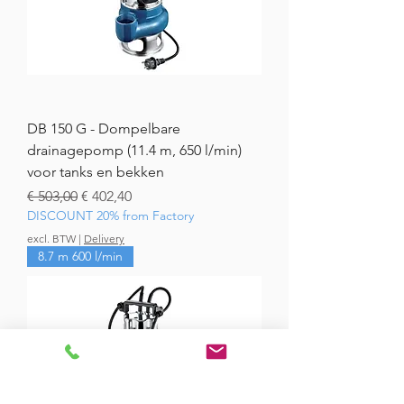
DB 150 G - Dompelbare
drainagepomp (11.4 m, 650 l/min)
voor tanks en bekken
Normale prijs
Verkoopprijs
€ 503,00
€ 402,40
DISCOUNT 20% from Factory
excl. BTW
|
Delivery
8.7 m 600 l/min