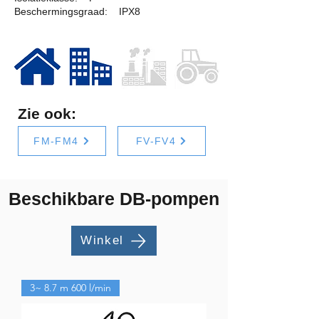
Beschermingsgraad: IPX8
Zie ook:
FM-FM4
FV-FV4
Beschikbare DB-pompen
Winkel
3~ 8.7 m 600 l/min