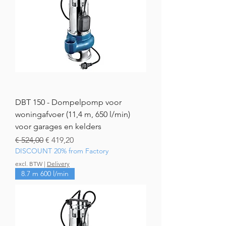
DBT 150 - Dompelpomp voor
woningafvoer (11,4 m, 650 l/min)
voor garages en kelders
Normale prijs
Verkoopprijs
€ 524,00
€ 419,20
DISCOUNT 20% from Factory
excl. BTW
|
Delivery
8.7 m 600 l/min