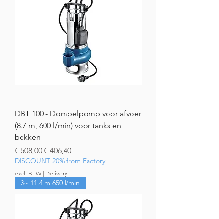
DBT 100 - Dompelpomp voor afvoer
(8.7 m, 600 l/min) voor tanks en
bekken
Normale prijs
Verkoopprijs
€ 508,00
€ 406,40
DISCOUNT 20% from Factory
excl. BTW
|
Delivery
3~ 11.4 m 650 l/min