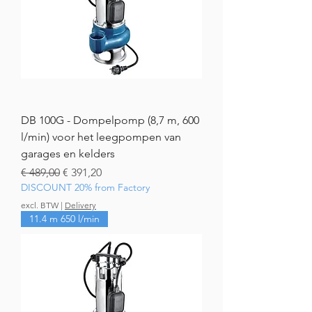
DB 100G - Dompelpomp (8,7 m, 600
l/min) voor het leegpompen van
garages en kelders
Normale prijs
Verkoopprijs
€ 489,00
€ 391,20
DISCOUNT 20% from Factory
excl. BTW
|
Delivery
11.4 m 650 l/min