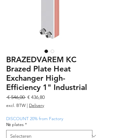
BRAZEDVAREM KC
Brazed Plate Heat
Exchanger High-
Efficiency 1" Industrial
Normale
Verkoopprijs
 € 546,00 
€ 436,80
prijs
excl. BTW
|
Delivery
DISCOUNT 20% from Factory
№ plates
*