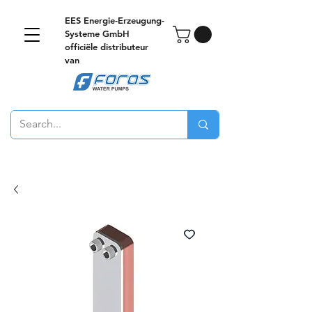
EES Energie-Erzeugung-
Systeme GmbH
officiële distributeur
van