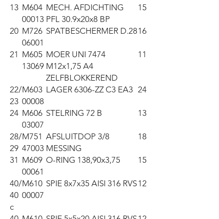
13
M604
MECH. AFDICHTING
15
00013
PFL 30.9x20x8 BP
20
M726
SPATBESCHERMER D.28
16
06001
21
M605
MOER UNI 7474
11
13069
M12x1,75 A4
ZELFBLOKKEREND
22/
M603
LAGER 6306-ZZ C3 EA3
24
23
00008
24
M606
STELRING 72 B
13
03007
28/
M751
AFSLUITDOP 3/8
18
29
47003
MESSING
31
M609
O-RING 138,90x3,75
15
00061
40/
M610
SPIE 8x7x35 AISI 316 RVS
12
40
00007
c
40
M610
SPIE 5x5x20 AISI 316 RVS
12