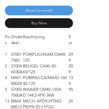
Bestel (in stock)
Buy Now
Po
Onder
Beschrijving
E
s.
deel -
ur
-
1
S7001
POMPLICHAAM CM40-
29
7060
125
4
2
S7004
BEUGEL CA40-50-
20
6030A
65/125
9
4
M401
POMPAS CA/MA32-160
13
00028
40-125
9
5
S7002
WAAIER CM40-125A
95
7060A
D.144,5 4PK-3kW
13
M604
MECH. AFDICHTING
24
00012
PR/FN 20 V1PGG