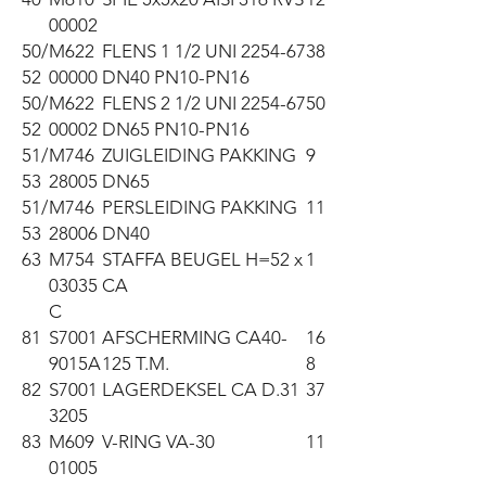
00002
50/
M622
FLENS 1 1/2 UNI 2254-67
38
52
00000
DN40 PN10-PN16
50/
M622
FLENS 2 1/2 UNI 2254-67
50
52
00002
DN65 PN10-PN16
51/
M746
ZUIGLEIDING PAKKING
9
53
28005
DN65
51/
M746
PERSLEIDING PAKKING
11
53
28006
DN40
63
M754
STAFFA BEUGEL H=52 x
1
03035
CA
C
81
S7001
AFSCHERMING CA40-
16
9015A
125 T.M.
8
82
S7001
LAGERDEKSEL CA D.31
37
3205
83
M609
V-RING VA-30
11
01005