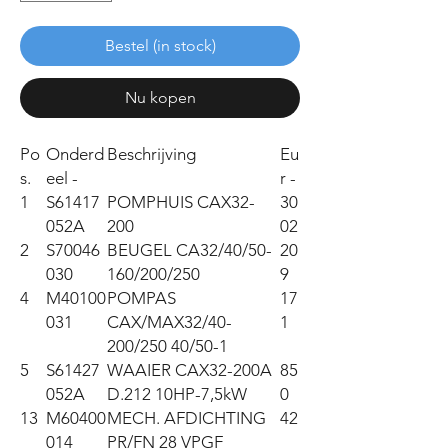
Bestel (in stock)
Nu kopen
Po
Onderd
Beschrijving
Eu
s.
eel -
r -
1
S61417
POMPHUIS CAX32-
30
052A
200
02
2
S70046
BEUGEL CA32/40/50-
20
030
160/200/250
9
4
M40100
POMPAS
17
031
CAX/MAX32/40-
1
200/250 40/50-1
5
S61427
WAAIER CAX32-200A
85
052A
D.212 10HP-7,5kW
0
13
M60400
MECH. AFDICHTING
42
014
PR/FN 28 VPGF