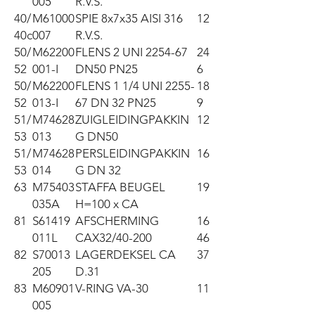
005
R.V.S.
40/
M61000
SPIE 8x7x35 AISI 316
12
40c
007
R.V.S.
50/
M62200
FLENS 2 UNI 2254-67
24
52
001-I
DN50 PN25
6
50/
M62200
FLENS 1 1/4 UNI 2255-
18
52
013-I
67 DN 32 PN25
9
51/
M74628
ZUIGLEIDINGPAKKIN
12
53
013
G DN50
51/
M74628
PERSLEIDINGPAKKIN
16
53
014
G DN 32
63
M75403
STAFFA BEUGEL
19
035A
H=100 x CA
81
S61419
AFSCHERMING
16
011L
CAX32/40-200
46
82
S70013
LAGERDEKSEL CA
37
205
D.31
83
M60901
V-RING VA-30
11
005