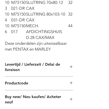
10
M75150
SLIJTRING 70x80-12
32
3
021-DR
CAX
10
M75150
SLIJTRING 80x103-10
32
4
031-DR
CAX
10
M75150
MECH.
44
6
017
AFDICHTINGSHUIS
D.28 CAX/MAX
Deze onderdelen zijn uitwisselbaar 
met PENTAX en MARLEY
Levertijd / Lieferzeit / Délai de
livraison
4 weken / 4 Wochen / 4 semaines
Productcode
PF11014X
Buy new/ Neu kaufen/ Acheter
neuf