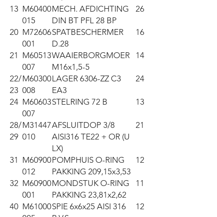
13
M60400
MECH. AFDICHTING
26
015
DIN BT PFL 28 BP
20
M72606
SPATBESCHERMER
16
001
D.28
21
M60513
WAAIERBORGMOER
14
007
M16x1,5-5
22/
M60300
LAGER 6306-ZZ C3
24
23
008
EA3
24
M60603
STELRING 72 B
13
007
28/
M31447
AFSLUITDOP 3/8
21
29
010
AISI316 TE22 + OR (U
LX)
31
M60900
POMPHUIS O-RING
12
012
PAKKING 209,15x3,53
32
M60900
MONDSTUK O-RING
11
001
PAKKING 23,81x2,62
40
M61000
SPIE 6x6x25 AISI 316
12