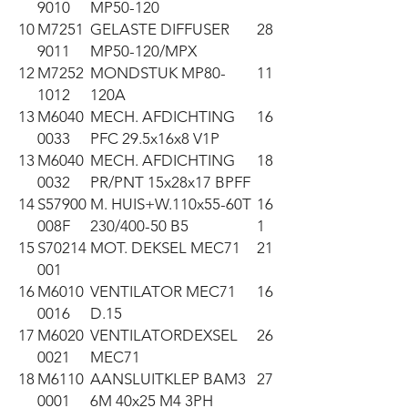
9010
MP50-120
10
M7251
GELASTE DIFFUSER
28
9011
MP50-120/MPX
12
M7252
MONDSTUK MP80-
11
1012
120A
13
M6040
MECH. AFDICHTING
16
0033
PFC 29.5x16x8 V1P
13
M6040
MECH. AFDICHTING
18
0032
PR/PNT 15x28x17 BPFF
14
S57900
M. HUIS+W.110x55-60T
16
008F
230/400-50 B5
1
15
S70214
MOT. DEKSEL MEC71
21
001
16
M6010
VENTILATOR MEC71
16
0016
D.15
17
M6020
VENTILATORDEXSEL
26
0021
MEC71
18
M6110
AANSLUITKLEP BAM3
27
0001
6M 40x25 M4 3PH