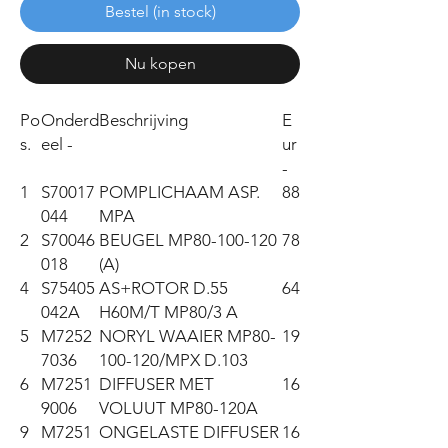
Bestel (in stock)
Nu kopen
Po
Onderd
Beschrijving
E
s.
eel -
ur
-
1
S70017
POMPLICHAAM ASP.
88
044
MPA
2
S70046
BEUGEL MP80-100-120
78
018
(A)
4
S75405
AS+ROTOR D.55
64
042A
H60M/T MP80/3 A
5
M7252
NORYL WAAIER MP80-
19
7036
100-120/MPX D.103
6
M7251
DIFFUSER MET
16
9006
VOLUUT MP80-120A
9
M7251
ONGELASTE DIFFUSER
16