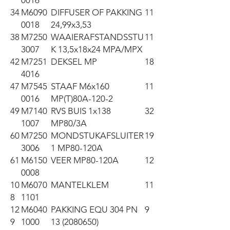
0016
34
M6090
DIFFUSER OF PAKKING
11
0018
24,99x3,53
38
M7250
WAAIERAFSTANDSSTU
11
3007
K 13,5x18x24 MPA/MPX
42
M7251
DEKSEL MP
18
4016
47
M7545
STAAF M6x160
11
0016
MP(T)80A-120-2
49
M7140
RVS BUIS 1x138
32
1007
MP80/3A
60
M7250
MONDSTUKAFSLUITER
19
3006
1 MP80-120A
61
M6150
VEER MP80-120A
12
0008
10
M6070
MANTELKLEM
11
8
1101
12
M6040
PAKKING EQU 304 PN
9
9
1000
13 (2080650)