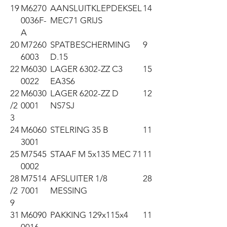
19
M6270
AANSLUITKLEPDEKSEL
14
0036F-
MEC71 GRĲS
A
20
M7260
SPATBESCHERMING
9
6003
D.15
22
M6030
LAGER 6302-ZZ C3
15
0022
EA3S6
22
M6030
LAGER 6202-ZZ D
12
/2
0001
NS7SJ
3
24
M6060
STELRING 35 B
11
3001
25
M7545
STAAF M 5x135 MEC 71
11
0002
28
M7514
AFSLUITER 1/8
28
/2
7001
MESSING
9
31
M6090
PAKKING 129x115x4
11