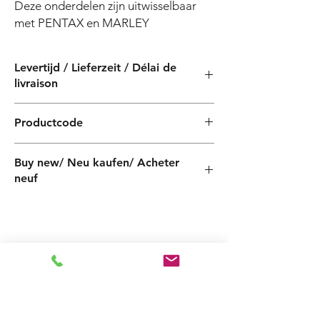
Deze onderdelen zijn uitwisselbaar 
met PENTAX en MARLEY
Levertijd / Lieferzeit / Délai de
livraison
4 weken / 4 Wochen / 4 semaines
Productcode
PF080181040ZX
Buy new/ Neu kaufen/ Acheter
neuf
Foras:MON80/3AT 230/400-50, Pentax:MPT
80/3A
Gerelateerde
producten