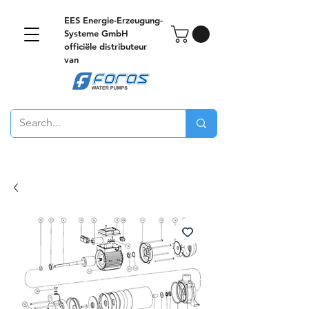
EES Energie-Erzeugung-
Systeme GmbH
officiële distributeur
van