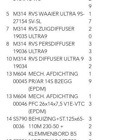
9
5
M314
RVS WAAIER ULTRA 9S-
1
27154
SV-SL
7
7
M314
RVS ZUIGDIFFUSER
2
19035
ULTRA9
0
8
M314
RVS PERSDIFFUSER
3
19036
ULTRA9
3
10
M314
RVS DIFFUSER ULTRA 9
3
19034
2
13
M604
MECH. AFDICHTING
1
00045
PR/AR 14S B2EGG
9
(EPDM)
13
M604
MECH. AFDICHTING
1
00046
PFC 26x14x7,5 V1E-VTC
3
(EPDM)
14
S5790
BEHUIZING+ST.125x65-
3
0036
110M 230-50 +
2
KLEMMENBORD B5
3