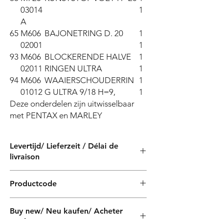
03014
1
A
65
M606
BAJONETRING D. 20
1
02001
1
93
M606
BLOCKERENDE HALVE
1
02011
RINGEN ULTRA
1
94
M606
WAAIERSCHOUDERRIN
1
01012
G ULTRA 9/18 H=9,
1
Deze onderdelen zijn uitwisselbaar 
met PENTAX en MARLEY
Levertijd/ Lieferzeit / Délai de
livraison
4 weken / 4 Wochen / 4 semaines
Productcode
PF500905200Z
Buy new/ Neu kaufen/ Acheter