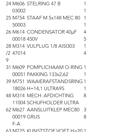
24
M606
STELRING 47 B
1
03002
1
25
M754
STAAF M 5x148 MEC 80
1
50003
1
26
M614
CONDENSATOR 40µF
4
00018
450V
5
28
M314
VULPLUG 1/8 AISI303
1
/2
47014
4
9
31
M609
POMPLICHAAM O-RING
1
00051
PAKKING 133x2,62
1
39
M751
WAAIERAFSTANDSRING
1
18026
H=14,1 ULTRA9S
1
48
M314
MECH. AFDICHTING
8
11004
SCHIJFHOLDER ULTRA
62
M627
AANSLUITKLEP MEC80
3
00019
GRIJS
8
F-A
63
M725
KUNSTSTOF VOET H=20
1