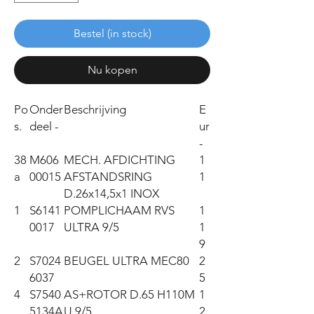
Bestel (in stock)
Nu kopen
Po
Onder
Beschrijving
E
s.
deel -
ur
-
38
M606
MECH. AFDICHTING
1
a
00015
AFSTANDSRING
1
D.26x14,5x1 INOX
1
S6141
POMPLICHAAM RVS
1
0017
ULTRA 9/5
1
9
2
S7024
BEUGEL ULTRA MEC80
2
6037
5
4
S7540
AS+ROTOR D.65 H110M
1
5134A
U 9/5
2