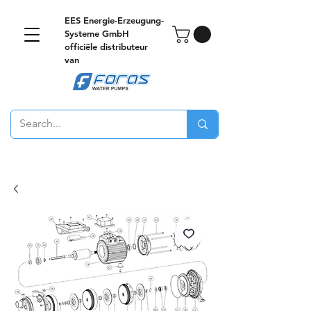
EES Energie-Erzeugung-
Systeme GmbH
officiële distributeur
van