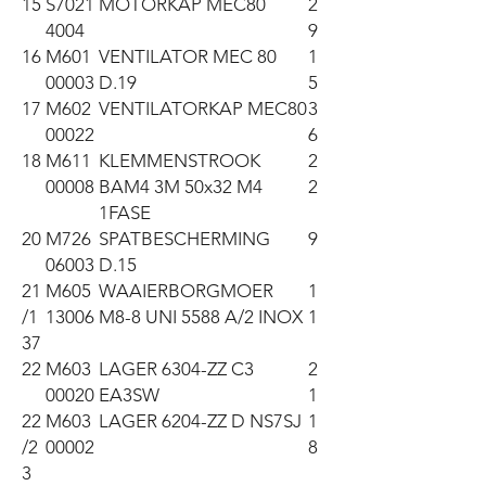
15
S7021
MOTORKAP MEC80
2
4004
9
16
M601
VENTILATOR MEC 80
1
00003
D.19
5
17
M602
VENTILATORKAP MEC80
3
00022
6
18
M611
KLEMMENSTROOK
2
00008
BAM4 3M 50x32 M4
2
1FASE
20
M726
SPATBESCHERMING
9
06003
D.15
21
M605
WAAIERBORGMOER
1
/1
13006
M8-8 UNI 5588 A/2 INOX
1
37
22
M603
LAGER 6304-ZZ C3
2
00020
EA3SW
1
22
M603
LAGER 6204-ZZ D NS7SJ
1
/2
00002
8
3