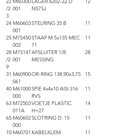
22
M60300
LAGER 6202-ZZ D
12
/2
001
NS7SJ
3
24
M60603
STELRING 35 B
11
001
25
M75450
STAAF M 5x135 MEC
11
002
71
28
M75147
AFSLUITER 1/8
28
/2
001
MESSING
9
31
M60900
OR-RING 138,90x3,75
15
061
40
M61000
SPIE 4x4x10 AISI 316
11
000
RVS
63
M72503
VOETJE PLASTIC
14
011A
H=27
65
M60602
SLOTRING D. 15
11
000
10
M60701
KABELKLEM
11