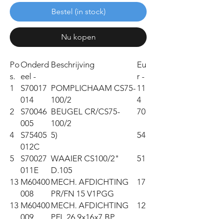
Bestel (in stock)
Nu kopen
Po
Onderd
Beschrijving
Eu
s.
eel -
r -
1
S70017
POMPLICHAAM CS75-
11
014
100/2
4
2
S70046
BEUGEL CR/CS75-
70
005
100/2
4
S75405
5)
54
012C
5
S70027
WAAIER CS100/2"
51
011E
D.105
13
M60400
MECH. AFDICHTING
17
008
PR/FN 15 V1PGG
13
M60400
MECH. AFDICHTING
12
009
PFL 26.9x16x7 BP