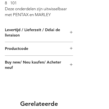
8
101
Deze onderdelen zijn uitwisselbaar 
met PENTAX en MARLEY
Levertijd / Lieferzeit / Délai de
livraison
4 weken / 4 Wochen / 4 semaines
Productcode
PF060060040ZX
Buy new/ Neu kaufen/ Acheter
neuf
Foras:SD100/2T 230/400-50,
Pentax:CST100/2
Gerelateerde