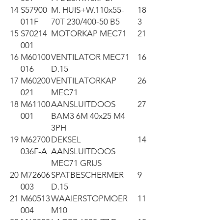
14
S57900
M. HUIS+W.110x55-
18
011F
70T 230/400-50 B5
3
15
S70214
MOTORKAP MEC71
21
001
16
M60100
VENTILATOR MEC71
16
016
D.15
17
M60200
VENTILATORKAP
26
021
MEC71
18
M61100
AANSLUITDOOS
27
001
BAM3 6M 40x25 M4
3PH
19
M62700
DEKSEL
14
036F-A
AANSLUITDOOS
MEC71 GRIJS
20
M72606
SPATBESCHERMER
9
003
D.15
21
M60513
WAAIERSTOPMOER
11
004
M10