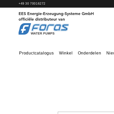
+49 30 70016272
EES Energie-Erzeugung-Systeme GmbH
officiële distributeur van
Productcatalogus
Winkel
Onderdelen
Nie