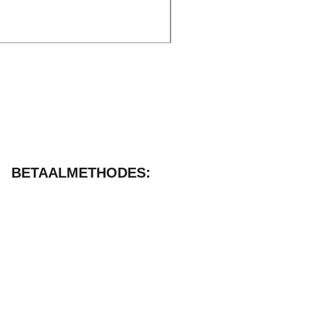
excl. BTW
|
Delivery
BETAALMETHODES: