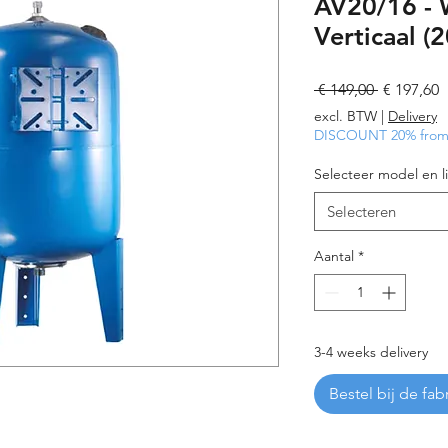
AV20/16 - 
Verticaal (2
Normale
V
 € 149,00 
€ 197,60
prijs
excl. BTW
|
Delivery
DISCOUNT 20% from 
Selecteer model en li
Selecteren
Aantal
*
3-4 weeks delivery
Bestel bij de fab