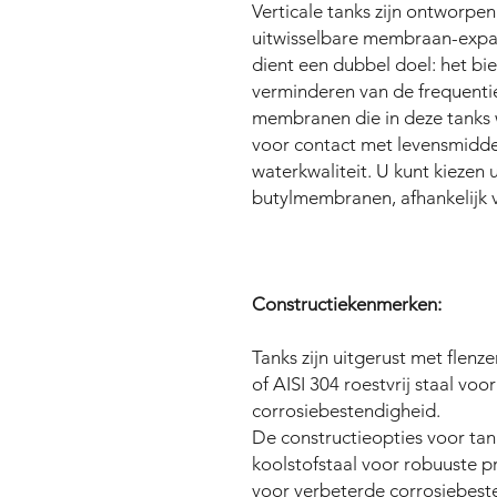
Verticale tanks zijn ontworpe
uitwisselbare membraan-expan
dient een dubbel doel: het bi
verminderen van de frequent
membranen die in deze tanks w
voor contact met levensmidde
waterkwaliteit. U kunt kiezen
butylmembranen, afhankelijk v
Constructiekenmerken:
Tanks zijn uitgerust met flenz
of AISI 304 roestvrij staal vo
corrosiebestendigheid.
De constructieopties voor t
koolstofstaal voor robuuste pre
voor verbeterde corrosiebest