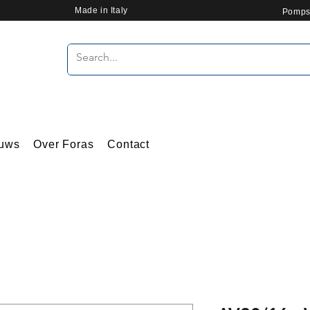
Made in Italy
Pomps
uws
Over Foras
Contact