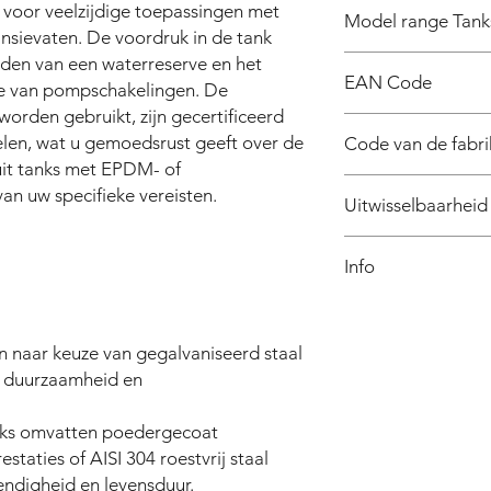
n voor veelzijdige toepassingen met
Model range Tanks
sievaten. De voordruk in de tank
eden van een waterreserve en het
MODEL
EAN Code
ie van pompschakelingen. De
orden gebruikt, zijn gecertificeerd
AV8
len, wat u gemoedsrust geeft over de
Code van de fabri
AV24
 uit tanks met EPDM- of
AV20/16
an uw specifieke vereisten.
Uitwisselbaarheid
AV50
Foras, Pentax, Marly
AV60
Info
AV80
Waarom heb ik een d
gebeuren als ik er g
AV100
en naar keuze van gegalvaniseerd staal
or duurzaamheid en
AV200
anks omvatten poedergecoat
AV300
staties of AISI 304 roestvrij staal
endigheid en levensduur.
AV500