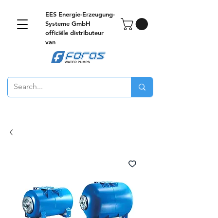
EES Energie-Erzeugung-
Systeme GmbH
officiële distributeur
van