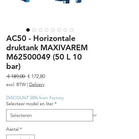
AC50 - Horizontale
druktank MAXIVAREM
M62500049 (50 L 10
bar)
Normale
Verkoopprijs
 € 189,00 
€ 172,80
prijs
excl. BTW
|
Delivery
DISCOUNT 20% from Factory
Selecteer model en liter
*
Aantal
*