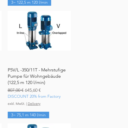
3~ 122,5 m 120 l/min
Schnellansicht
P5V/L -350/11T - Mehrstufige
Pumpe für Wohngebäude
(122,5 m 120 l/min)
Standardpreis
Sale-Preis
807,00 €
645,60 €
DISCOUNT 20% from Factory
exkl. MwSt.
|
Delivery
3~ 75,1 m 140 l/min