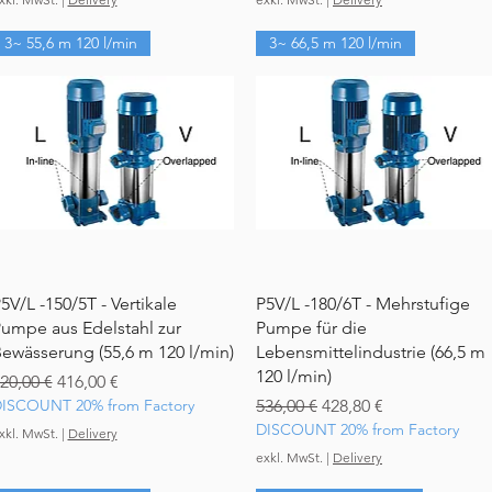
3~ 55,6 m 120 l/min
3~ 66,5 m 120 l/min
Schnellansicht
Schnellansicht
5V/L -150/5T - Vertikale
P5V/L -180/6T - Mehrstufige
umpe aus Edelstahl zur
Pumpe für die
ewässerung (55,6 m 120 l/min)
Lebensmittelindustrie (66,5 m
120 l/min)
tandardpreis
Sale-Preis
20,00 €
416,00 €
Standardpreis
Sale-Preis
ISCOUNT 20% from Factory
536,00 €
428,80 €
DISCOUNT 20% from Factory
xkl. MwSt.
|
Delivery
exkl. MwSt.
|
Delivery