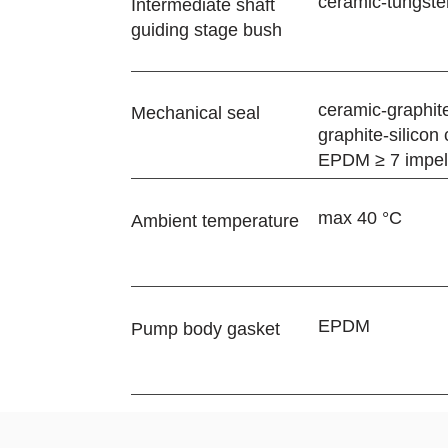
ceramic-tungste
Intermediate shaft
guiding stage bush
ceramic-graphit
Mechanical seal
graphite-silicon 
EPDM ≥ 7 impel
max 40 °C
Ambient temperature
EPDM
Pump body gasket