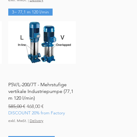
3~ 77,1 m 120 l/min
Schnellansicht
P5V/L-200/7T - Mehrstufige
vertikale Industriepumpe (77,1
m 120 l/min)
Standardpreis
Sale-Preis
585,00 €
468,00 €
DISCOUNT 20% from Factory
exkl. MwSt.
|
Delivery