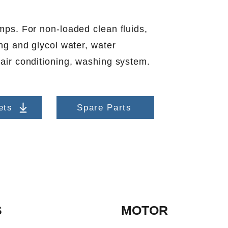
umps. For non-loaded clean fluids,
ing and glycol water, water
 air conditioning, washing system.
ets
Spare Parts
S
MOTOR