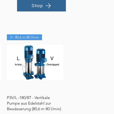
Shop
3~ 80,6 m 80 l/min
Schnellansicht
P3V/L -180/8T - Vertikale
Pumpe aus Edelstahl zur
Bewässerung (80,6 m 80 l/min)