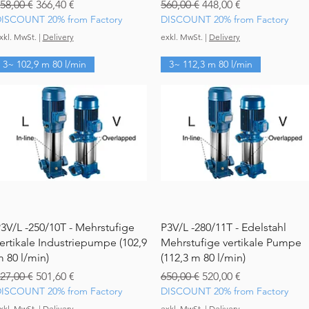
tandardpreis
Sale-Preis
Standardpreis
Sale-Preis
58,00 €
366,40 €
560,00 €
448,00 €
ISCOUNT 20% from Factory
DISCOUNT 20% from Factory
xkl. MwSt.
|
Delivery
exkl. MwSt.
|
Delivery
3~ 102,9 m 80 l/min
3~ 112,3 m 80 l/min
Schnellansicht
Schnellansicht
3V/L -250/10T - Mehrstufige
P3V/L -280/11T - Edelstahl
ertikale Industriepumpe (102,9
Mehrstufige vertikale Pumpe
 80 l/min)
(112,3 m 80 l/min)
tandardpreis
Sale-Preis
Standardpreis
Sale-Preis
27,00 €
501,60 €
650,00 €
520,00 €
ISCOUNT 20% from Factory
DISCOUNT 20% from Factory
xkl. MwSt.
|
Delivery
exkl. MwSt.
|
Delivery