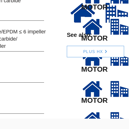
n carbide
MOTOR
e/EPDM ≤ 6 impeller
See also:
MOTOR
carbide/
ler
PLUS HX
MOTOR
MOTOR