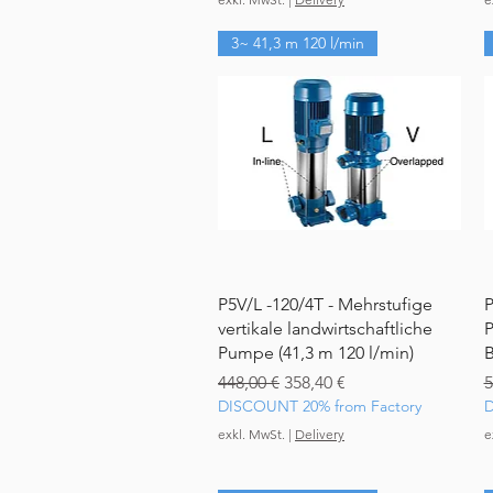
3~ 41,3 m 120 l/min
Schnellansicht
P5V/L -120/4T - Mehrstufige
P
vertikale landwirtschaftliche
P
Pumpe (41,3 m 120 l/min)
B
Standardpreis
Sale-Preis
S
448,00 €
358,40 €
5
DISCOUNT 20% from Factory
D
exkl. MwSt.
|
Delivery
e