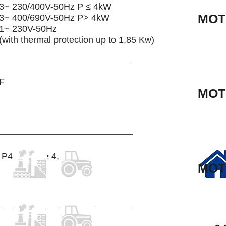
3~ 230/400V-50Hz P ≤ 4kW
MOT
3~ 400/690V-50Hz P> 4kW
1~ 230V-50Hz
(with thermal protection up to 1,85 Kw)
F
MOT
IP44; IP55 ≥ 4,5 HP
MOT