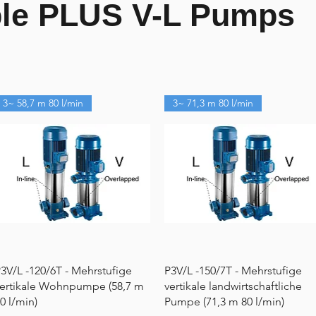
ble PLUS V-L Pumps
3~ 58,7 m 80 l/min
3~ 71,3 m 80 l/min
Schnellansicht
Schnellansicht
3V/L -120/6T - Mehrstufige
P3V/L -150/7T - Mehrstufige
ertikale Wohnpumpe (58,7 m
vertikale landwirtschaftliche
0 l/min)
Pumpe (71,3 m 80 l/min)