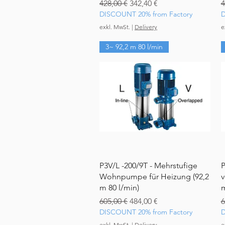
Standardpreis
Sale-Preis
S
428,00 €
342,40 €
4
DISCOUNT 20% from Factory
D
exkl. MwSt.
|
Delivery
e
3~ 92,2 m 80 l/min
Schnellansicht
P3V/L -200/9T - Mehrstufige
P
Wohnpumpe für Heizung (92,2
v
m 80 l/min)
m
Standardpreis
Sale-Preis
S
605,00 €
484,00 €
6
DISCOUNT 20% from Factory
D
exkl. MwSt.
|
Delivery
e