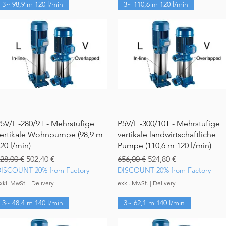
3~ 98,9 m 120 l/min
3~ 110,6 m 120 l/min
Schnellansicht
Schnellansicht
5V/L -280/9T - Mehrstufige
P5V/L -300/10T - Mehrstufige
ertikale Wohnpumpe (98,9 m
vertikale landwirtschaftliche
20 l/min)
Pumpe (110,6 m 120 l/min)
tandardpreis
Sale-Preis
Standardpreis
Sale-Preis
28,00 €
502,40 €
656,00 €
524,80 €
ISCOUNT 20% from Factory
DISCOUNT 20% from Factory
xkl. MwSt.
|
Delivery
exkl. MwSt.
|
Delivery
3~ 48,4 m 140 l/min
3~ 62,1 m 140 l/min