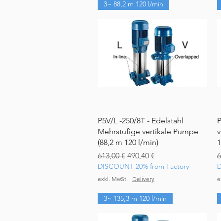
3~ 88,2 m 120 l/min
Schnellansicht
P5V/L -250/8T - Edelstahl
P
Mehrstufige vertikale Pumpe
v
(88,2 m 120 l/min)
1
Standardpreis
Sale-Preis
S
613,00 €
490,40 €
6
DISCOUNT 20% from Factory
D
exkl. MwSt.
|
Delivery
e
3~ 135,3 m 120 l/min