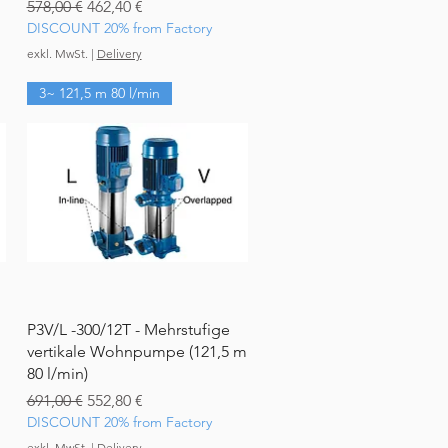
Standardpreis
Sale-Preis
578,00 €
462,40 €
DISCOUNT 20% from Factory
exkl. MwSt.
|
Delivery
3~ 121,5 m 80 l/min
Schnellansicht
P3V/L -300/12T - Mehrstufige
vertikale Wohnpumpe (121,5 m
80 l/min)
Standardpreis
Sale-Preis
691,00 €
552,80 €
DISCOUNT 20% from Factory
exkl. MwSt.
|
Delivery