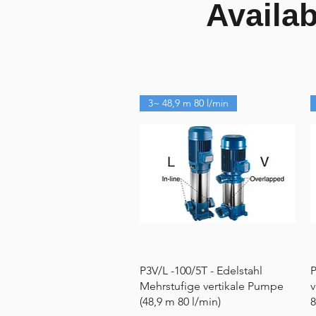
Availa
3~ 48,9 m 80 l/min
Schnellansicht
P3V/L -100/5T - Edelstahl
P
Mehrstufige vertikale Pumpe
v
(48,9 m 80 l/min)
8