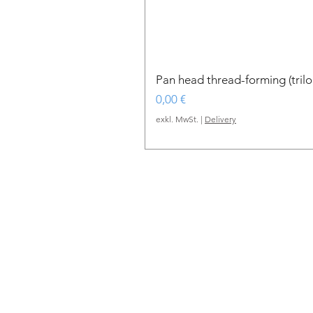
Pan head thread-forming (tri
Preis
0,00 €
exkl. MwSt.
|
Delivery