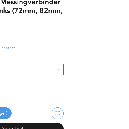
Messingverbinder
anks (72mm, 82mm,
eis
-
Factory
ger)
Sofortkauf