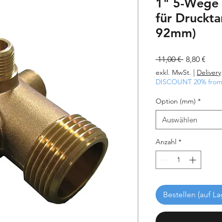
1" 5-Wege 
für Druckt
92mm)
Standardpr
Sale
 11,00 € 
8,80 €
Preis
exkl. MwSt.
|
Delivery
DISCOUNT 20% from 
Option (mm)
*
Auswählen
Anzahl
*
Bestellen (auf La