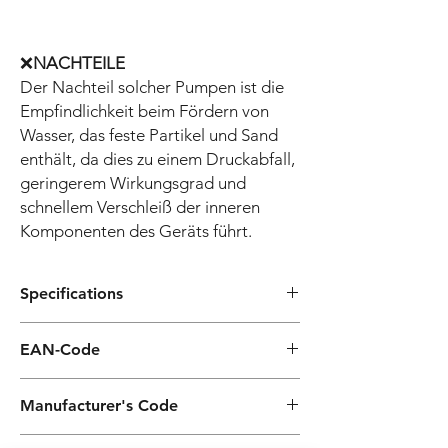
❌
NACHTEILE
Der Nachteil solcher Pumpen ist die
Empfindlichkeit beim Fördern von
Wasser, das feste Partikel und Sand
enthält, da dies zu einem Druckabfall,
geringerem Wirkungsgrad und
schnellem Verschleiß der inneren
Komponenten des Geräts führt.
Specifications
Konstruktionsmerkmale
Option
EAN-Code
Pumpengehäuse
Edelstahl
8052133141152
Manufacturer's Code
AISI 304
JXF86N 230-50