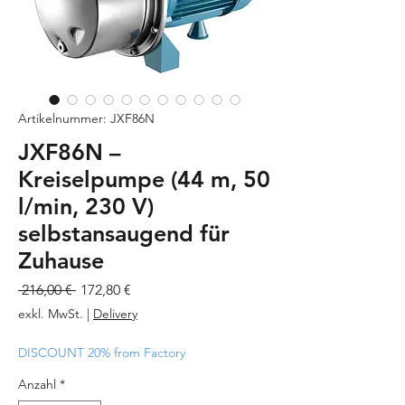
Artikelnummer: JXF86N
JXF86N –
Kreiselpumpe (44 m, 50
l/min, 230 V)
selbstansaugend für
Zuhause
Standardpreis
Sale-
 216,00 € 
172,80 €
Preis
exkl. MwSt.
|
Delivery
DISCOUNT 20% from Factory
Anzahl
*