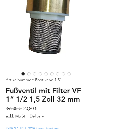
Artikelnummer: Foot valve 1.5"
Fußventil mit Filter VF
1“ 1/2 1,5 Zoll 32 mm
Standardpreis
Sale-
 26,00 € 
20,80 €
Preis
exkl. MwSt.
|
Delivery
DISCOUNT 20% from Factory