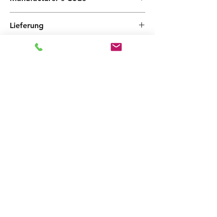
M62100002
Lieferung
This product is available for express delivery
4-5 days after your order. If you are happy to
wait 3-4 weeks, we can offer you an
additional 5% discount with a coupon
WAIT5
Ähnliche
Produkte