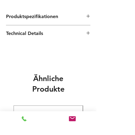
Produktspezifikationen
Merkmal
Details
Technical Details
Modell
PLATEVAREM
EXTRALARGE K4
Plattenmaterial
Edelstahl AISI 316
Plattenanzahl
21 - 141 Platten
Ähnliche
Produkte
Anschlussstutzen
Edelstahl (Hoher
Durchfluss)
Rahmentyp
Geschraubt /
Inspektierbar,
Schwerlast
Ideale
Fernwärme, Große