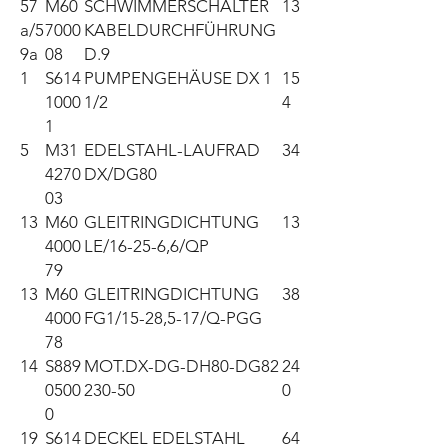
57
M60
SCHWIMMERSCHALTER
13
a/5
7000
KABELDURCHFÜHRUNG
9a
08
D.9
1
S614
PUMPENGEHÄUSE DX 1
15
1000
1/2
4
1
5
M31
EDELSTAHL-LAUFRAD
34
4270
DX/DG80
03
13
M60
GLEITRINGDICHTUNG
13
4000
LE/16-25-6,6/QP
79
13
M60
GLEITRINGDICHTUNG
38
4000
FG1/15-28,5-17/Q-PGG
78
14
S889
MOT.DX-DG-DH80-DG82
24
0500
230-50
0
0
19
S614
DECKEL EDELSTAHL
64