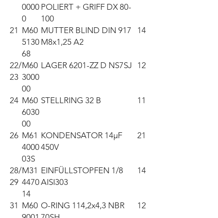
0000
POLIERT + GRIFF DX 80-
0
100
21
M60
MUTTER BLIND DIN 917
14
5130
M8x1,25 A2
68
22/
M60
LAGER 6201-ZZ D NS7SJ
12
23
3000
00
24
M60
STELLRING 32 B
11
6030
00
26
M61
KONDENSATOR 14µF
21
4000
450V
03S
28/
M31
EINFÜLLSTOPFEN 1/8
14
29
4470
AISI303
14
31
M60
O-RING 114,2x4,3 NBR
12
9001
70SH