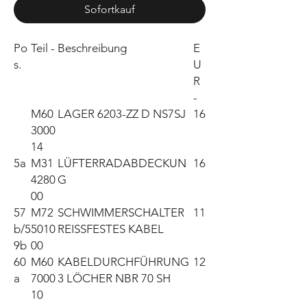
Sofortkauf
Po
Teil -
Beschreibung
E
s.
U
R
-
M60
LAGER 6203-ZZ D NS7SJ
16
3000
14
5a
M31
LÜFTERRADABDECKUN
16
4280
G
00
57
M72
SCHWIMMERSCHALTER
11
b/5
5010
REISSFESTES KABEL
9b
00
60
M60
KABELDURCHFÜHRUNG
12
a
7000
3 LÖCHER NBR 70 SH
10