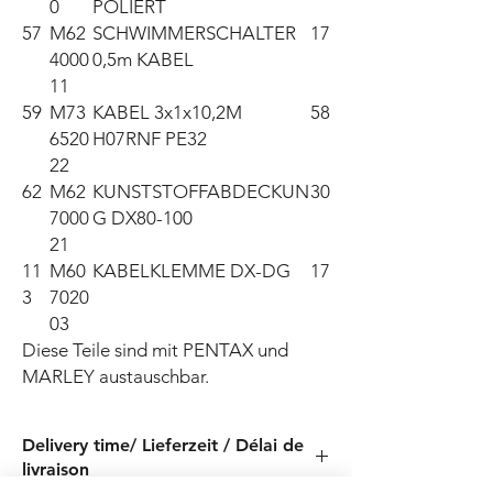
0
POLIERT
57
M62
SCHWIMMERSCHALTER
17
4000
0,5m KABEL
11
59
M73
KABEL 3x1x10,2M
58
6520
H07RNF PE32
22
62
M62
KUNSTSTOFFABDECKUN
30
7000
G DX80-100
21
11
M60
KABELKLEMME DX-DG
17
3
7020
03
Diese Teile sind mit PENTAX und 
MARLEY austauschbar.
Delivery time/ Lieferzeit / Délai de
livraison