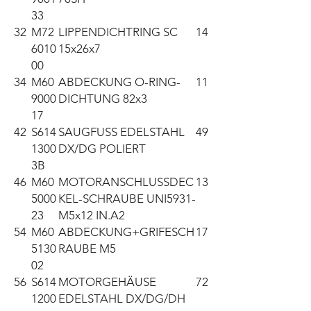
33
32
M72
LIPPENDICHTRING SC
14
6010
15x26x7
00
34
M60
ABDECKUNG O-RING-
11
9000
DICHTUNG 82x3
17
42
S614
SAUGFUSS EDELSTAHL
49
1300
DX/DG POLIERT
3B
46
M60
MOTORANSCHLUSSDEC
13
5000
KEL-SCHRAUBE UNI5931-
23
M5x12 IN.A2
54
M60
ABDECKUNG+GRIFESCH
17
5130
RAUBE M5
02
56
S614
MOTORGEHÄUSE
72
1200
EDELSTAHL DX/DG/DH