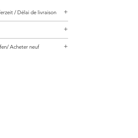
erzeit / Délai de livraison
/ 4 semaines
fen/ Acheter neuf
, Pentax:CB160/1