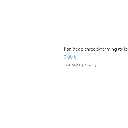
Pan head thread-forming (tri
Preis
0,00 €
exkl. MwSt.
|
Delivery