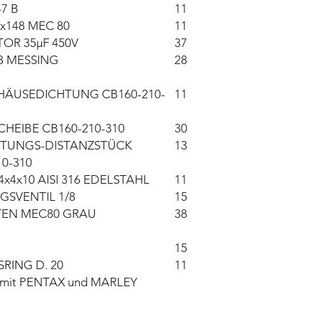
7 B
11
x148 MEC 80
11
OR 35µF 450V
37
8 MESSING
28
ÄUSEDICHTUNG CB160-210-
11
HEIBE CB160-210-310
30
TUNGS-DISTANZSTÜCK
13
10-310
x4x10 AISI 316 EDELSTAHL
11
SVENTIL 1/8
15
EN MEC80 GRAU
38
15
RING D. 20
11
ar mit PENTAX und MARLEY