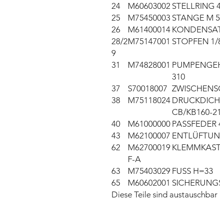
24
M60603002
STELLRING 4
25
M75450003
STANGE M 5
26
M61400014
KONDENSAT
28/2
M75147001
STOPFEN 1/
9
31
M74828001
PUMPENGEH
310
37
S70018007
ZWISCHENSC
38
M75118024
DRUCKDICH
CB/KB160-2
40
M61000000
PASSFEDER 4
43
M62100007
ENTLÜFTUNG
62
M62700019
KLEMMKAST
F-A
63
M75403029
FUSS H=33
65
M60602001
SICHERUNGS
Diese Teile sind austauschb