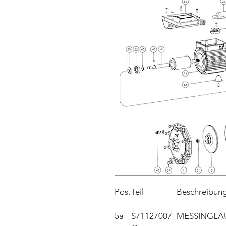
Pos.
Teil -
Beschreibun
5a
S71127007
MESSINGLAU