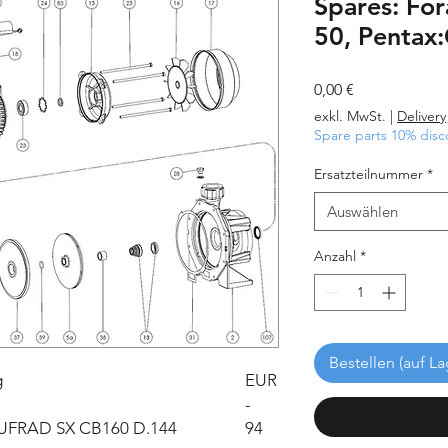
Spares: Fo
50, Pentax
Preis
0,00 €
exkl. MwSt.
|
Delivery
Spare parts 10% disc
Ersatzteilnummer
*
Auswählen
Anzahl
*
Bestellen (auf La
g
EUR
-
FRAD SX CB160 D.144
94