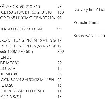
ÄUSE CB160-210-310
93
Delivery time/ Lief
CB160-210/CBT160-210-310
168
R D.65 H100M/T CB/KBT210-
97
4 weeks / 4 Wochen 
Produkt-Code
FRAD DX CB160 D.144
93
PF040180100Z
Buy new/ Neu kau
CKDICHTUNG PR/FN 15 V1PGG
17
Foras:KB160/1 230-50
KDICHTUNG PFL 26,9x16x7 BP
12
x65-100M 230-50 +
309
EN B5
BE MEC80
29
 80 D.19
15
BE MEC80
36
OCK BAM4 3M 50x32 M4 1PH
22
TZ D.20
16
ICHERUNGSMUTTER M10
11
ZZ D NS7SJ
18