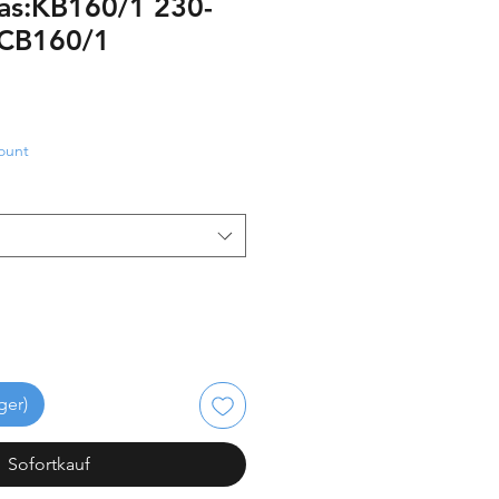
ras:KB160/1 230-
:CB160/1
ount
ger)
Sofortkauf