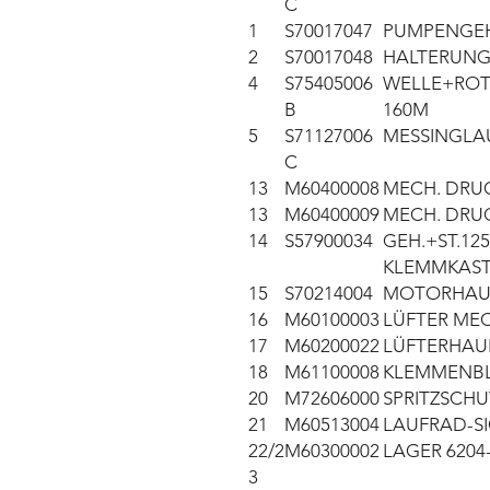
C
1
S70017047
PUMPENGEH
2
S70017048
HALTERUNG 
4
S75405006
WELLE+ROTO
B
160M
5
S71127006
MESSINGLAU
C
13
M60400008
MECH. DRU
13
M60400009
MECH. DRUC
14
S57900034
GEH.+ST.125
KLEMMKAST
15
S70214004
MOTORHAU
16
M60100003
LÜFTER MEC
17
M60200022
LÜFTERHAU
18
M61100008
KLEMMENBL
20
M72606000
SPRITZSCHU
21
M60513004
LAUFRAD-S
22/2
M60300002
LAGER 6204-
3