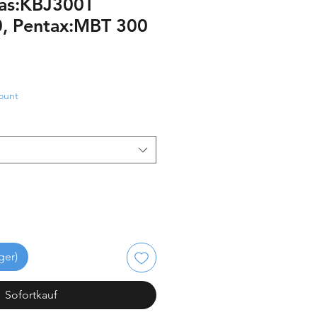
ras:KBJ300T
, Pentax:MBT 300
ount
ger)
Sofortkauf