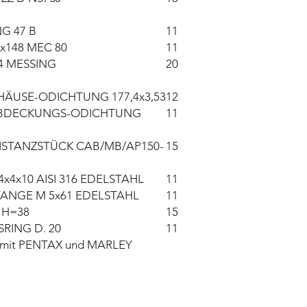
G 47 B
11
x148 MEC 80
11
4 MESSING
20
ÄUSE-ODICHTUNG 177,4x3,53
12
BDECKUNGS-ODICHTUNG
11
ISTANZSTÜCK CAB/MB/AP150-
15
x4x10 AISI 316 EDELSTAHL
11
ANGE M 5x61 EDELSTAHL
11
 H=38
15
RING D. 20
11
ar mit PENTAX und MARLEY