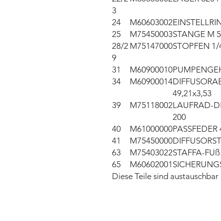
3
24
M60603002
EINSTELLRIN
25
M75450003
STANGE M 5
28/2
M75147000
STOPFEN 1/
9
31
M60900010
PUMPENGEH
34
M60900014
DIFFUSORA
49,21x3,53
39
M75118002
LAUFRAD-D
200
40
M61000000
PASSFEDER 4
41
M75450000
DIFFUSORST
63
M75403022
STAFFA-FUß
65
M60602001
SICHERUNGS
Diese Teile sind austauschb