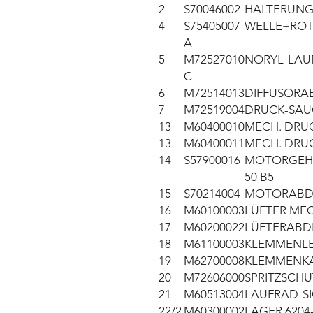
2
S70046002
HALTERUNG
4
S75405007
WELLE+ROT
A
5
M72527010
NORYL-LAUF
C
6
M72514013
DIFFUSORA
7
M72519004
DRUCK-SAU
13
M60400010
MECH. DRU
13
M60400011
MECH. DRUC
14
S57900016
MOTORGEHÄU
50 B5
15
S70214004
MOTORABD
16
M60100003
LÜFTER MEC
17
M60200022
LÜFTERABD
18
M61100003
KLEMMENLEI
19
M62700008
KLEMMENKA
20
M72606000
SPRITZSCHU
21
M60513004
LAUFRAD-S
22/2
M60300002
LAGER 6204-