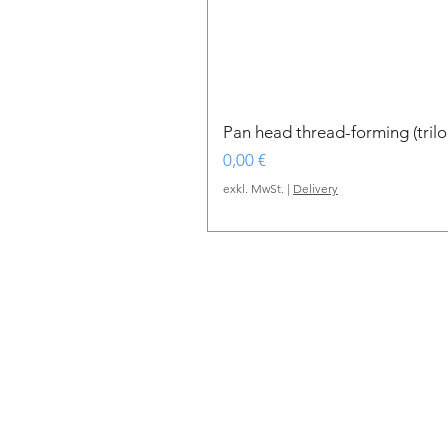
Pan head thread-forming (tri
Preis
0,00 €
exkl. MwSt.
|
Delivery