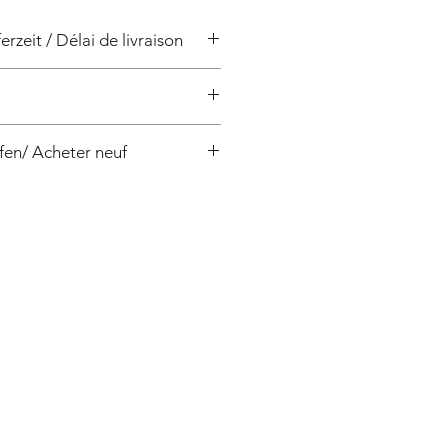
erzeit / Délai de livraison
/ 4 semaines
fen/ Acheter neuf
00-50, Pentax:MBT 300