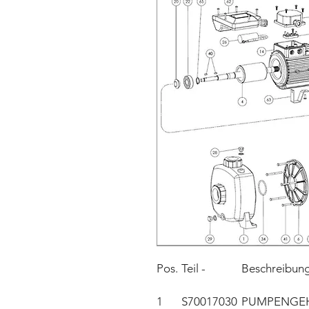
Pos.
Teil -
Beschreibun
1
S70017030
PUMPENGE