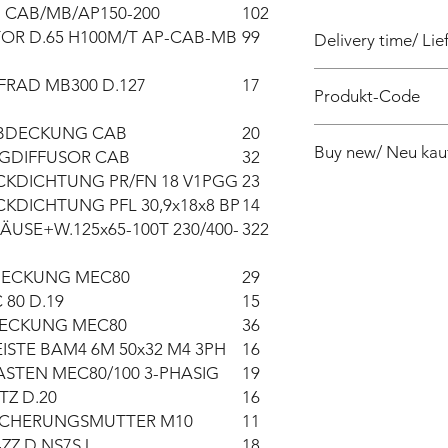
 CAB/MB/AP150-200
102
OR D.65 H100M/T AP-CAB-MB
99
Delivery time/ Lief
4 weeks / 4 Wochen 
RAD MB300 D.127
17
Produkt-Code
BDECKUNG CAB
20
PF090090040Z
Buy new/ Neu kau
GDIFFUSOR CAB
32
CKDICHTUNG PR/FN 18 V1PGG
23
Foras:KBJ300T 230/4
KDICHTUNG PFL 30,9x18x8 BP
14
SE+W.125x65-100T 230/400-
322
ECKUNG MEC80
29
 80 D.19
15
ECKUNG MEC80
36
STE BAM4 6M 50x32 M4 3PH
16
STEN MEC80/100 3-PHASIG
19
TZ D.20
16
ICHERUNGSMUTTER M10
11
ZZ D NS7SJ
18