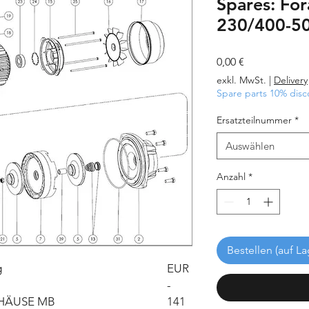
Spares: Fo
230/400-50
Preis
0,00 €
exkl. MwSt.
|
Delivery
Spare parts 10% disc
Ersatzteilnummer
*
Auswählen
Anzahl
*
Bestellen (auf La
g
EUR
-
HÄUSE MB
141