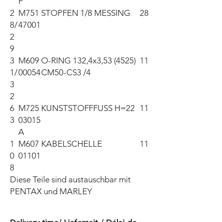
F
2
M751
STOPFEN 1/8 MESSING
28
8/
47001
2
9
3
M609
O-RING 132,4x3,53 (4525)
11
1/
00054
CM50-CS3 /4
3
2
6
M725
KUNSTSTOFFFUSS H=22
11
3
03015
A
1
M607
KABELSCHELLE
11
0
01101
8
Diese Teile sind austauschbar mit 
PENTAX und MARLEY