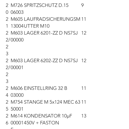
2
M726
SPRITZSCHUTZ D.15
9
0
06003
2
M605
LAUFRADSICHERUNGSM
11
1
13004
UTTER M10
2
M603
LAGER 6201-ZZ D NS7SJ
12
2/
00000
2
3
2
M603
LAGER 6202-ZZ D NS7SJ
12
2/
00001
2
3
2
M606
EINSTELLRING 32 B
11
4
03000
2
M754
STANGE M 5x124 MEC 63
11
5
50001
2
M614
KONDENSATOR 10µF
13
6
00001
450V + FASTON