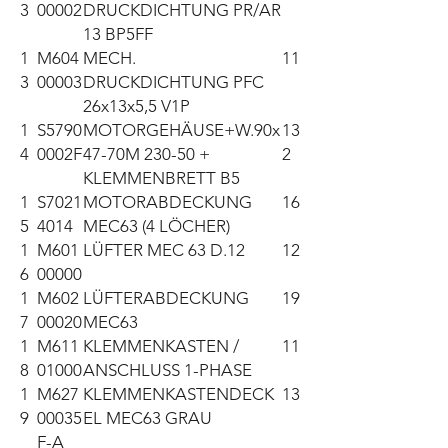
3
00002
DRUCKDICHTUNG PR/AR
13 BP5FF
1
M604
MECH.
11
3
00003
DRUCKDICHTUNG PFC
26x13x5,5 V1P
1
S5790
MOTORGEHÄUSE+W.90x
13
4
0002F
47-70M 230-50 +
2
KLEMMENBRETT B5
1
S7021
MOTORABDECKUNG
16
5
4014
MEC63 (4 LÖCHER)
1
M601
LÜFTER MEC 63 D.12
12
6
00000
1
M602
LÜFTERABDECKUNG
19
7
00020
MEC63
1
M611
KLEMMENKASTEN /
11
8
01000
ANSCHLUSS 1-PHASE
1
M627
KLEMMENKASTENDECK
13
9
00035
EL MEC63 GRAU
F-A