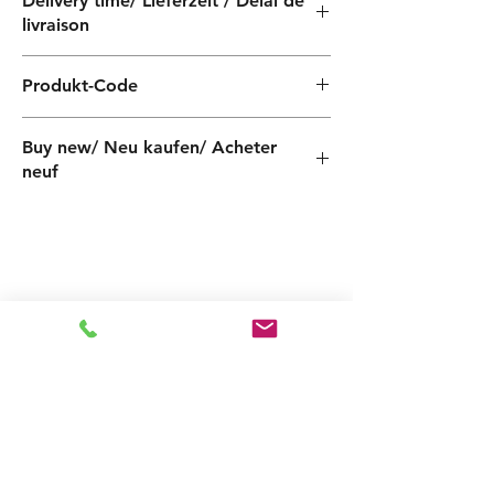
Delivery time/ Lieferzeit / Délai de
livraison
4 weeks / 4 Wochen / 4 semaines
Produkt-Code
PF030040100ZX
Buy new/ Neu kaufen/ Acheter
neuf
Foras:KM50/1 230-50, Pentax:CM50/1
Ähnliche
Produkte