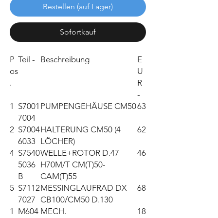
Bestellen (auf Lager)
Sofortkauf
P
Teil -
Beschreibung
E
os
U
.
R
-
1
S7001
PUMPENGEHÄUSE CM50
63
7004
2
S7004
HALTERUNG CM50 (4
62
6033
LÖCHER)
4
S7540
WELLE+ROTOR D.47
46
5036
H70M/T CM(T)50-
B
CAM(T)55
5
S7112
MESSINGLAUFRAD DX
68
7027
CB100/CM50 D.130
1
M604
MECH.
18