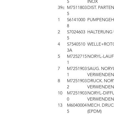
5
INOX
39c
M7511803
DIST. PARTE
5
1
S6141000
PUMPENGEHÄ
8
2
S7024603
HALTERUNG 
5
4
S7540510
WELLE+ROTOR
3A
5
M7252715
NORYL-LAUF
1
7
M7251903
SAUG. NORYL-
1
VERWENDEN
8
M7251903
DRUCK. NORY
2
VERWENDEN
10
M7251903
NORYL-DIFFU
0
VERWENDEN
13
M6040004
MECH. DRUC
5
(EPDM)