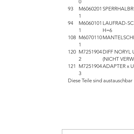
0
93
M6060201
SPERRHALBR
1
94
M6060101
LAUFRAD-SC
1
H=6
108
M6070110
MANTELSCH
1
120
M7251904
DIFF NORYL 
2
(NICHT VER
121
M7251904
ADAPTER x 
3
Diese Teile sind austauschb