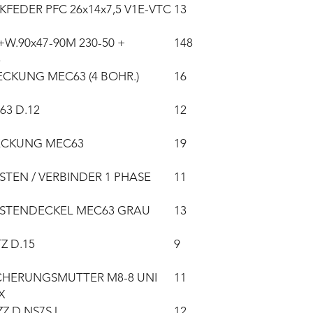
FEDER PFC 26x14x7,5 V1E-VTC
13
W.90x47-90M 230-50 +
148
5
KUNG MEC63 (4 BOHR.)
16
63 D.12
12
ECKUNG MEC63
19
TEN / VERBINDER 1 PHASE
11
STENDECKEL MEC63 GRAU
13
Z D.15
9
CHERUNGSMUTTER M8-8 UNI
11
X
ZZ D NS7SJ
12