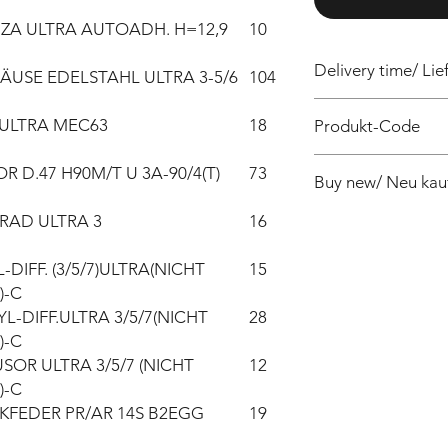
NZA ULTRA AUTOADH. H=12,9
10
Delivery time/ Lief
USE EDELSTAHL ULTRA 3-5/6
104
4 weeks / 4 Wochen 
ULTRA MEC63
18
Produkt-Code
PF540304000ZX
 D.47 H90M/T U 3A-90/4(T)
73
Buy new/ Neu kau
RAD ULTRA 3
16
DIFF. (3/5/7)ULTRA(NICHT
15
)-C
L-DIFF.ULTRA 3/5/7(NICHT
28
)-C
SOR ULTRA 3/5/7 (NICHT
12
)-C
KFEDER PR/AR 14S B2EGG
19