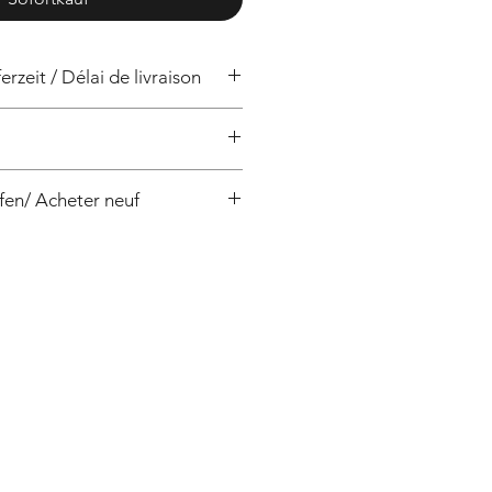
erzeit / Délai de livraison
/ 4 semaines
fen/ Acheter neuf