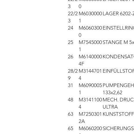
3
0
22/2
M6030000
LAGER 6202-
3
1
24
M6060300
EINSTELLRIN
0
25
M7545000
STANGE M 5x
1
26
M6140000
KONDENSATO
4F
28/2
M3144701
EINFÜLLSTOP
9
4
31
M6090005
PUMPENGEH
1
133x2,62
48
M3141100
MECH. DRUC
4
ULTRA
63
M7250301
KUNSTSTOFF
2A
65
M6060200
SICHERUNGSR