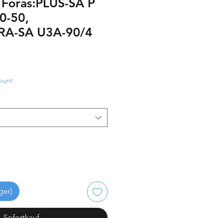
: Foras:PLUS-SA P
0-50,
TRA-SA U3A-90/4
ount
ger)
Sofortkauf