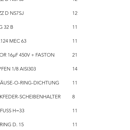
ZZ D NS7SJ
12
G 32 B
11
124 MEC 63
11
R 16µF 450V + FASTON
21
FEN 1/8 AISI303
14
ÄUSE-O-RING-DICHTUNG
11
KFEDER-SCHEIBENHALTER
8
FUSS H=33
11
ING D. 15
11