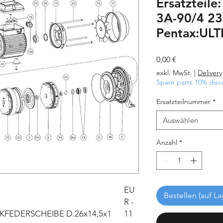
Ersatzteile
3A-90/4 23
Pentax:UL
Preis
0,00 €
exkl. MwSt.
|
Delivery
Spare parts 10% disc
Ersatzteilnummer
*
Auswählen
Anzahl
*
EU
Bestellen (auf La
R -
FEDERSCHEIBE D.26x14,5x1
11