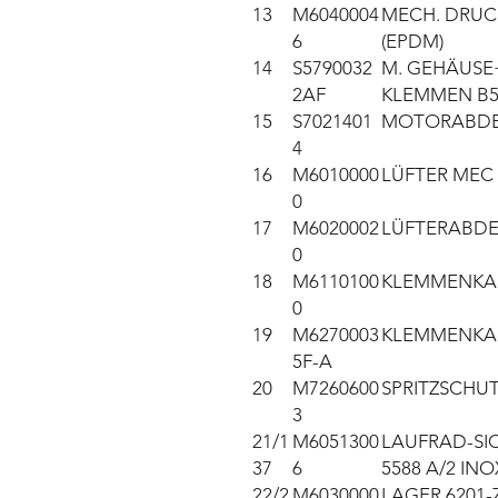
13
M6040004
MECH. DRUCK
6
(EPDM)
14
S5790032
M. GEHÄUSE+
2AF
KLEMMEN B
15
S7021401
MOTORABDEC
4
16
M6010000
LÜFTER MEC 
0
17
M6020002
LÜFTERABD
0
18
M6110100
KLEMMENKAS
0
19
M6270003
KLEMMENKA
5F-A
20
M7260600
SPRITZSCHUT
3
21/1
M6051300
LAUFRAD-SI
37
6
5588 A/2 INO
22/2
M6030000
LAGER 6201-