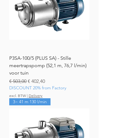
P3SA-100/5 (PLUS SA) - Stille
meertrapspomp (52,1 m, 76,7 l/min)
voor tuin
Normale prijs
Verkoopprijs
€ 503,00
€ 402,40
DISCOUNT 20% from Factory
excl. BTW
|
Delivery
3~ 41 m 130 l/min