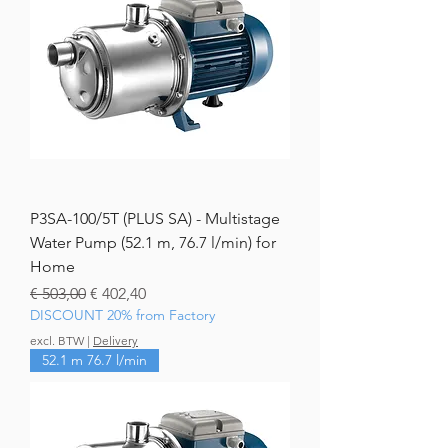
P3SA-100/5T (PLUS SA) - Multistage
Water Pump (52.1 m, 76.7 l/min) for
Home
Normale prijs
Verkoopprijs
€ 503,00
€ 402,40
DISCOUNT 20% from Factory
excl. BTW
|
Delivery
52.1 m 76.7 l/min