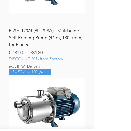
P5SA-120/4 (PLUS SA) - Multistage
Self-Priming Pump (41 m, 130 l/min)
for Plants
Normale prijs
Verkoopprijs
€ 481,00
€ 384,80
DISCOUNT 20% from Factory
excl. BTW
|
Delivery
3~ 52,4 m 130 l/min