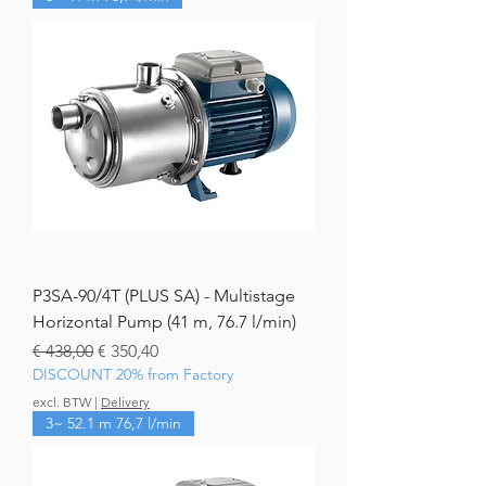
P3SA-90/4T (PLUS SA) - Multistage
Horizontal Pump (41 m, 76.7 l/min)
Normale prijs
Verkoopprijs
€ 438,00
€ 350,40
DISCOUNT 20% from Factory
excl. BTW
|
Delivery
3~ 52.1 m 76,7 l/min