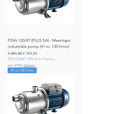
P5SA-120/4T (PLUS SA) - Meertraps
industriële pomp (41 m, 130 l/min)
Normale prijs
Verkoopprijs
€ 481,00
€ 384,80
DISCOUNT 20% from Factory
excl. BTW
|
Delivery
41 m 130 l/min