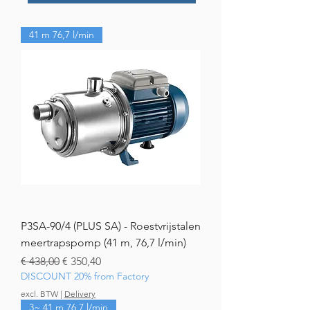
41 m 76,7 l/min
P3SA-90/4 (PLUS SA) - Roestvrijstalen
meertrapspomp (41 m, 76,7 l/min)
Normale prijs
Verkoopprijs
€ 438,00
€ 350,40
DISCOUNT 20% from Factory
excl. BTW
|
Delivery
3~ 41 m 76,7 l/min