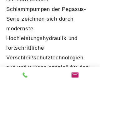
Schlammpumpen der Pegasus-
Serie zeichnen sich durch
modernste
Hochleistungshydraulik und
fortschrittliche
Verschleißschutztechnologien
aus und wurden speziell für den
Einsatz in extrem korrosiven und
abrasiven Schlämmen entwickelt.
Um die optimale Konfiguration für
Ihre Anwendung zu finden,
kontaktieren Sie bitte unser Team
oder bestellen Sie noch heute
vor, um die vollständige