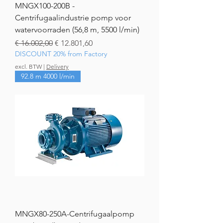
MNGX100-200B -
Centrifugaalindustrie pomp voor
watervoorraden (56,8 m, 5500 l/min)
Normale prijs
Verkoopprijs
€ 16.002,00
€ 12.801,60
DISCOUNT 20% from Factory
excl. BTW
|
Delivery
92.8 m 4000 l/min
MNGX80-250A-Centrifugaalpomp