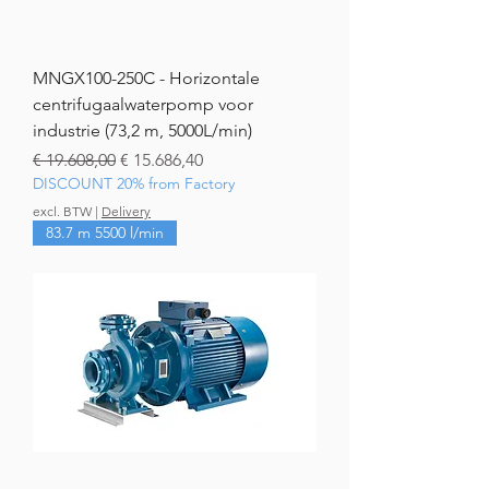
MNGX100-250C - Horizontale
centrifugaalwaterpomp voor
industrie (73,2 m, 5000L/min)
Normale prijs
Verkoopprijs
€ 19.608,00
€ 15.686,40
DISCOUNT 20% from Factory
excl. BTW
|
Delivery
83.7 m 5500 l/min