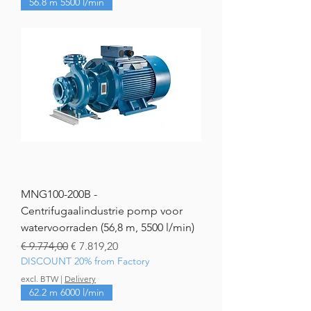
56.8 m 5500 l/min
MNG100-200B -
Centrifugaalindustrie pomp voor
watervoorraden (56,8 m, 5500 l/min)
Normale prijs
Verkoopprijs
€ 9.774,00
€ 7.819,20
DISCOUNT 20% from Factory
excl. BTW
|
Delivery
62.2 m 6000 l/min