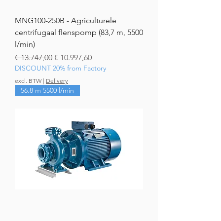
MNG100-250B - Agriculturele
centrifugaal flenspomp (83,7 m, 5500
l/min)
Normale prijs
Verkoopprijs
€ 13.747,00
€ 10.997,60
DISCOUNT 20% from Factory
excl. BTW
|
Delivery
56.8 m 5500 l/min