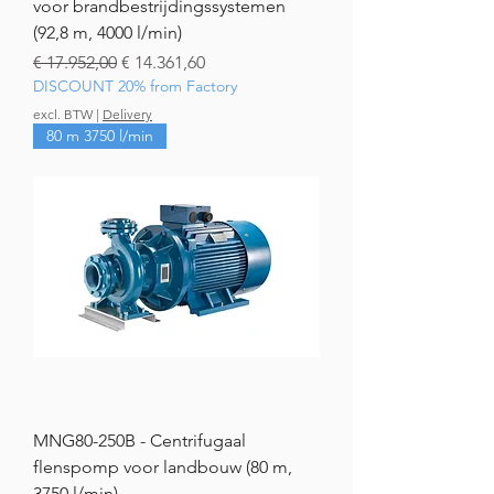
voor brandbestrijdingssystemen
(92,8 m, 4000 l/min)
Normale prijs
Verkoopprijs
€ 17.952,00
€ 14.361,60
DISCOUNT 20% from Factory
excl. BTW
|
Delivery
80 m 3750 l/min
MNG80-250B - Centrifugaal
flenspomp voor landbouw (80 m,
3750 l/min)