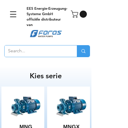
EES Energie-Erzeugung-
Systeme GmbH
officiële distributeur
van
Kies serie
MNG
MNGX