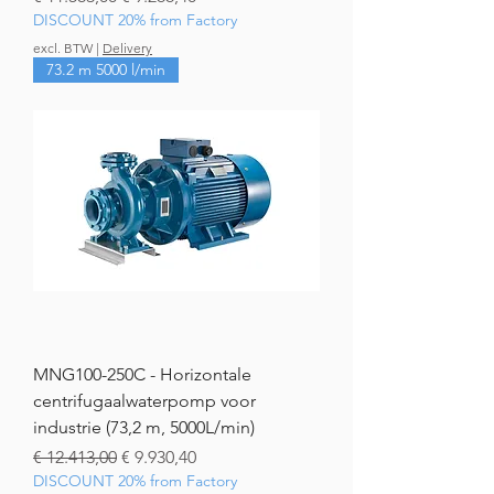
DISCOUNT 20% from Factory
excl. BTW
|
Delivery
73.2 m 5000 l/min
MNG100-250C - Horizontale
centrifugaalwaterpomp voor
industrie (73,2 m, 5000L/min)
Normale prijs
Verkoopprijs
€ 12.413,00
€ 9.930,40
DISCOUNT 20% from Factory