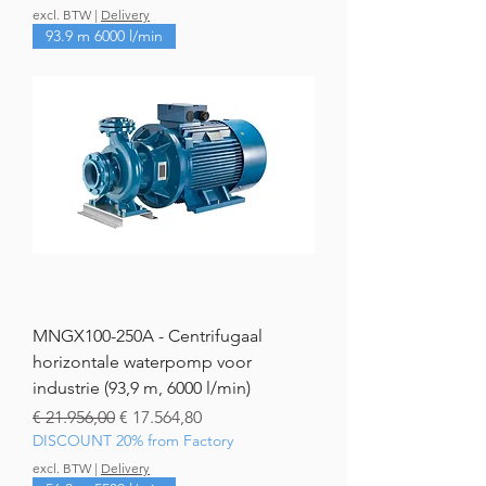
excl. BTW
|
Delivery
93.9 m 6000 l/min
MNGX100-250A - Centrifugaal
horizontale waterpomp voor
industrie (93,9 m, 6000 l/min)
Normale prijs
Verkoopprijs
€ 21.956,00
€ 17.564,80
DISCOUNT 20% from Factory
excl. BTW
|
Delivery