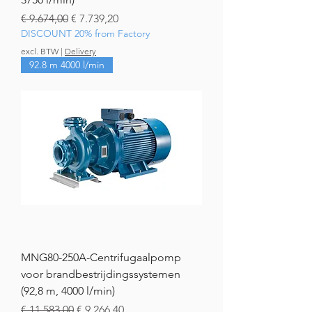
Normale prijs
Verkoopprijs
€ 9.674,00
€ 7.739,20
DISCOUNT 20% from Factory
excl. BTW
|
Delivery
92.8 m 4000 l/min
MNG80-250A-Centrifugaalpomp
voor brandbestrijdingssystemen
(92,8 m, 4000 l/min)
Normale prijs
Verkoopprijs
€ 11.583,00
€ 9.266,40